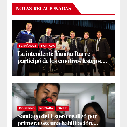
NOTAS RELACIONADAS
FERNÁNDEZ
PORTADA
La intendente Yanina Iturre
participó de los emotivos festejos
por el Aniversario del Taekwon-Do
en Fernández
GOBIERNO
PORTADA
SALUD
Santiago del Estero realizó por
primera vez una habilitación