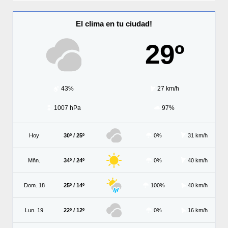
El clima en tu ciudad!
29º
43%
27 km/h
1007 hPa
97%
Hoy
30º / 25º
0%
31 km/h
Mñn.
34º / 24º
0%
40 km/h
Dom. 18
25º / 14º
100%
40 km/h
Lun. 19
22º / 12º
0%
16 km/h