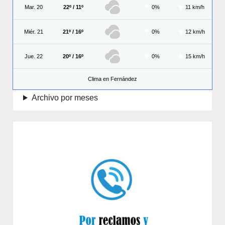
Mar. 20
22º / 11º
0%
11 km/h
Miér. 21
21º / 16º
0%
12 km/h
Jue. 22
20º / 16º
0%
15 km/h
Clima en Fernández
Archivo por meses