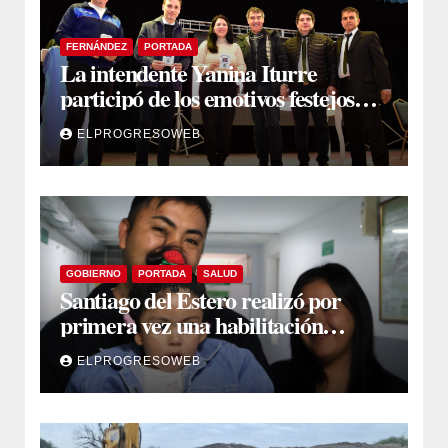
FERNÁNDEZ
PORTADA
La intendente Yanina Iturre
participó de los emotivos festejos
por el Aniversario del Taekwon-Do
ELPROGRESOWEB
en Fernández
GOBIERNO
PORTADA
SALUD
Santiago del Estero realizó por
primera vez una habilitación
auditiva con vincha de conducción
ELPROGRESOWEB
ósea