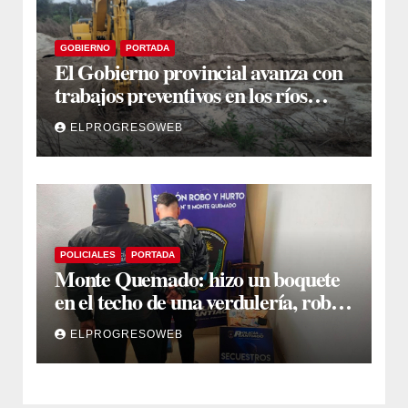
GOBIERNO
PORTADA
El Gobierno provincial avanza con
trabajos preventivos en los ríos
Dulce y Salado y en los Bajos
ELPROGRESOWEB
Submeridionales
POLICIALES
PORTADA
Monte Quemado: hizo un boquete
en el techo de una verdulería, robó
$800.000 y cayó tras ser filmado
ELPROGRESOWEB