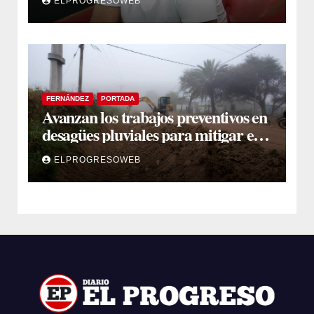
ELPROGRESOWEB
FERNÁNDEZ
PORTADA
Avanzan los trabajos preventivos en
desagües pluviales para mitigar el
impacto de la temporada de lluvias
ELPROGRESOWEB