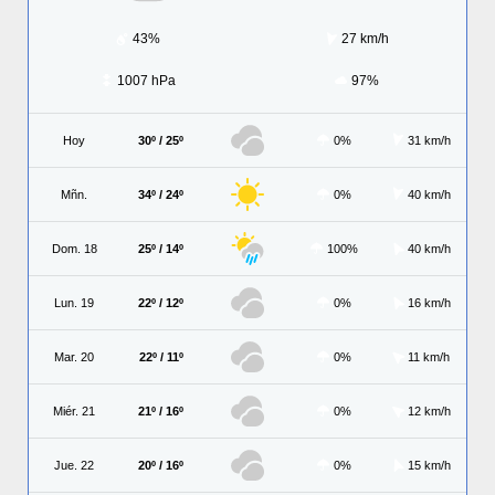
43%
27 km/h
1007 hPa
97%
Hoy
30º / 25º
0%
31 km/h
Mñn.
34º / 24º
0%
40 km/h
Dom. 18
25º / 14º
100%
40 km/h
Lun. 19
22º / 12º
0%
16 km/h
Mar. 20
22º / 11º
0%
11 km/h
Miér. 21
21º / 16º
0%
12 km/h
Jue. 22
20º / 16º
0%
15 km/h