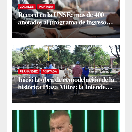
LOCALES
PORTADA
Récord en la UNSE: más de 400
anotados al programa de ingreso
sin secundario
FERNÁNDEZ
PORTADA
Inició la obra de remodelación de la
histórica Plaza Mitre: la Intendente
Yanina Iturre supervisó los
primeros trabajos