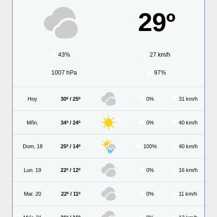
29º
43%
27 km/h
1007 hPa
97%
Hoy
30º / 25º
0%
31 km/h
Mñn.
34º / 24º
0%
40 km/h
Dom. 18
25º / 14º
100%
40 km/h
Lun. 19
22º / 12º
0%
16 km/h
Mar. 20
22º / 11º
0%
11 km/h