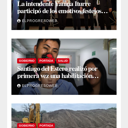
La intendente Yanina Iturre
participó de los emotivos festejos
por el Aniversario del Taekwon-Do
ELPROGRESOWEB
en Fernández
GOBIERNO
PORTADA
SALUD
Santiago del Estero realizó por
primera vez una habilitación
auditiva con vincha de conducción
ELPROGRESOWEB
ósea
GOBIERNO
PORTADA