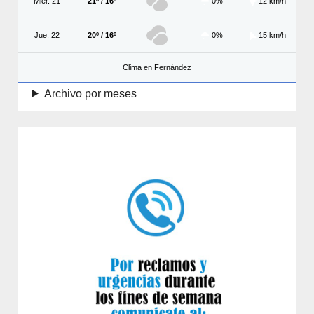
Miér. 21
21º / 16º
0%
12 km/h
Jue. 22
20º / 16º
0%
15 km/h
Clima en Fernández
Archivo por meses