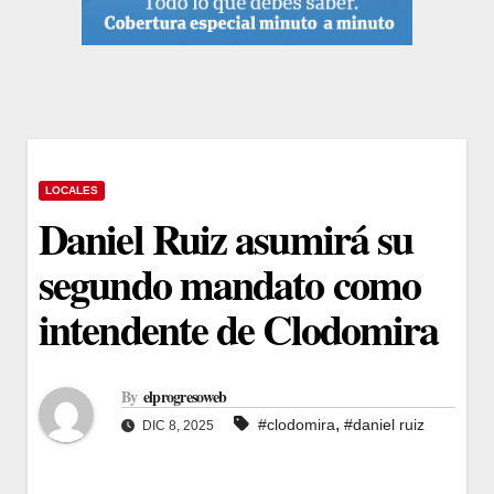
LOCALES
Daniel Ruiz asumirá su
segundo mandato como
intendente de Clodomira
By
elprogresoweb
,
#clodomira
#daniel ruiz
DIC 8, 2025