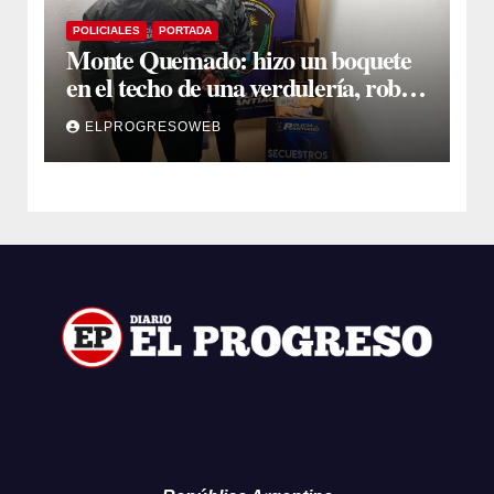
POLICIALES
PORTADA
Monte Quemado: hizo un boquete
en el techo de una verdulería, robó
$800.000 y cayó tras ser filmado
ELPROGRESOWEB