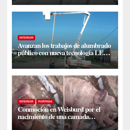
INTERIOR
Avanzan los trabajos de alumbrado
público con nueva tecnología LED
en Estación Taboada
INTERIOR
PORTADA
Conmoción en Weisburd por el
nacimiento de una camada
lechones con graves deformaciones