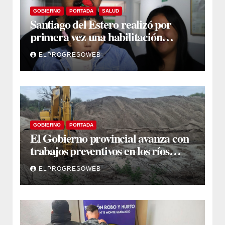
GOBIERNO
PORTADA
SALUD
Santiago del Estero realizó por
primera vez una habilitación
auditiva con vincha de conducción
ELPROGRESOWEB
ósea
GOBIERNO
PORTADA
El Gobierno provincial avanza con
trabajos preventivos en los ríos
Dulce y Salado y en los Bajos
ELPROGRESOWEB
Submeridionales