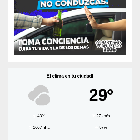
El clima en tu ciudad!
29º
43%
27 km/h
1007 hPa
97%