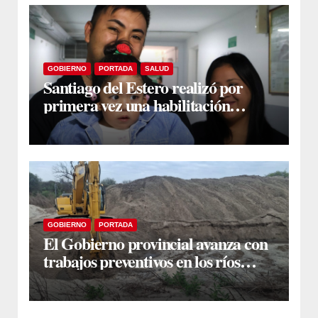
GOBIERNO
PORTADA
SALUD
Santiago del Estero realizó por
primera vez una habilitación
auditiva con vincha de conducción
ósea
GOBIERNO
PORTADA
El Gobierno provincial avanza con
trabajos preventivos en los ríos
Dulce y Salado y en los Bajos
Submeridionales