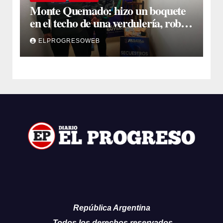
Monte Quemado: hizo un boquete
en el techo de una verdulería, robó
$800.000 y cayó tras ser filmado
ELPROGRESOWEB
República Argentina
Todos los derechos reservados