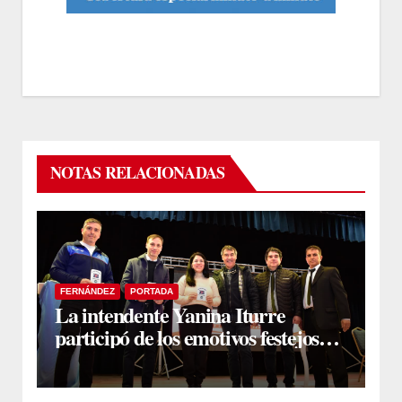
NOTAS RELACIONADAS
FERNÁNDEZ
PORTADA
La intendente Yanina Iturre
participó de los emotivos festejos
por el Aniversario del Taekwon-Do
en Fernández