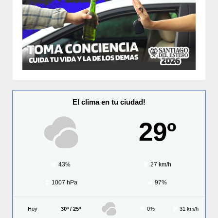
El clima en tu ciudad!
29º
43%
27 km/h
1007 hPa
97%
Hoy
30º / 25º
0%
31 km/h