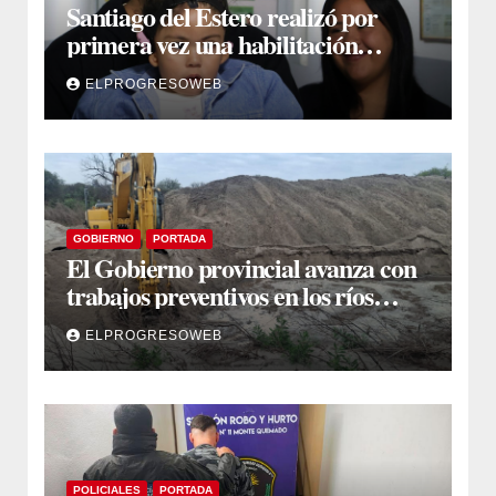
Santiago del Estero realizó por
primera vez una habilitación
auditiva con vincha de conducción
ELPROGRESOWEB
ósea
GOBIERNO
PORTADA
El Gobierno provincial avanza con
trabajos preventivos en los ríos
Dulce y Salado y en los Bajos
ELPROGRESOWEB
Submeridionales
POLICIALES
PORTADA