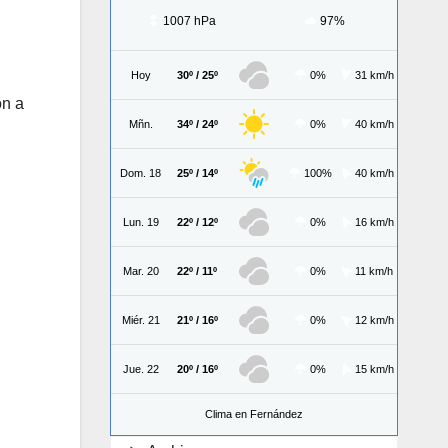
1007 hPa
97%
Hoy
30º / 25º
0%
31 km/h
on a
Mñn.
34º / 24º
0%
40 km/h
Dom. 18
25º / 14º
100%
40 km/h
Lun. 19
22º / 12º
0%
16 km/h
Mar. 20
22º / 11º
0%
11 km/h
Miér. 21
21º / 16º
0%
12 km/h
Jue. 22
20º / 16º
0%
15 km/h
Clima en Fernández