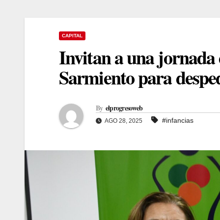
CAPITAL
Invitan a una jornada 
Sarmiento para despedi
By
elprogresoweb
#infancias
AGO 28, 2025