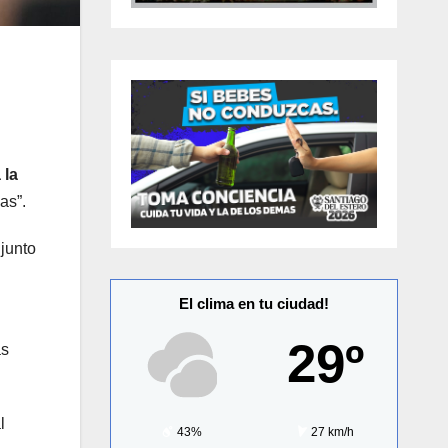
 la
as”.
 junto
El clima en tu ciudad!
29º
as
l
43%
27 km/h