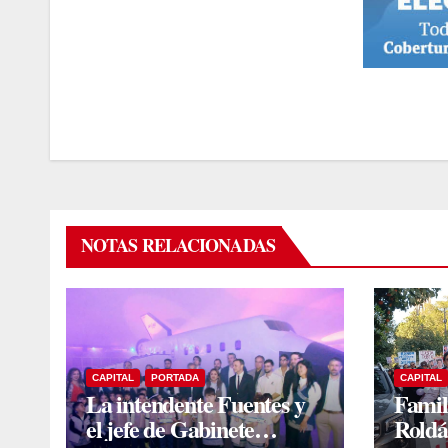
NOTAS RELACIONADAS
CAPITAL
PORTADA
CAPITAL
La intendente Fuentes y
Famil
el jefe de Gabinete
Roldá