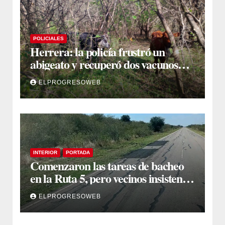
POLICIALES
Herrera: la policía frustró un
abigeato y recuperó dos vacunos
ocultos en una zona montuosa
ELPROGRESOWEB
INTERIOR
PORTADA
Comenzaron las tareas de bacheo
en la Ruta 5, pero vecinos insisten
en un reclamo integral
ELPROGRESOWEB