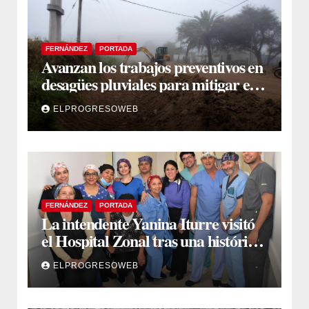
FERNÁNDEZ
PORTADA
Avanzan los trabajos preventivos en
desagües pluviales para mitigar el
impacto de la temporada de lluvias
ELPROGRESOWEB
FERNÁNDEZ
PORTADA
La intendente Yanina Iturre visitó
el Hospital Zonal tras una histórica
jornada de intervenciones
ELPROGRESOWEB
laparoscópicas