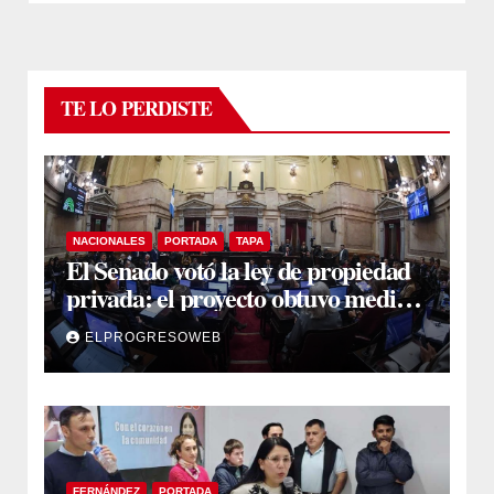
TE LO PERDISTE
NACIONALES
PORTADA
TAPA
El Senado votó la ley de propiedad
privada: el proyecto obtuvo media
sanción
ELPROGRESOWEB
FERNÁNDEZ
PORTADA