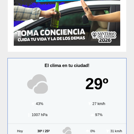
El clima en tu ciudad!
29º
43%
27 km/h
1007 hPa
97%
Hoy
30º / 25º
0%
31 km/h