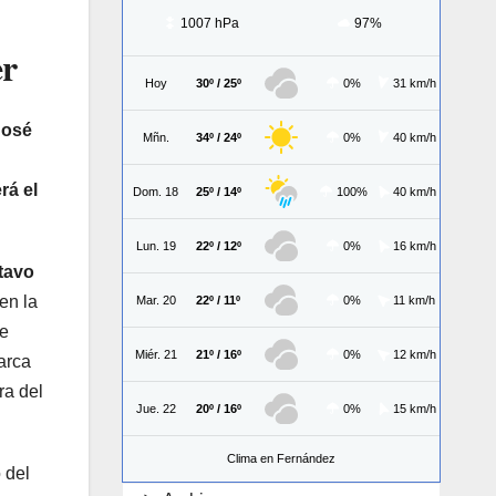
1007 hPa
97%
er
Hoy
30º / 25º
0%
31 km/h
José
Mñn.
34º / 24º
0%
40 km/h
rá el
Dom. 18
25º / 14º
100%
40 km/h
Lun. 19
22º / 12º
0%
16 km/h
tavo
en la
Mar. 20
22º / 11º
0%
11 km/h
ue
Miér. 21
21º / 16º
0%
12 km/h
marca
ra del
Jue. 22
20º / 16º
0%
15 km/h
Clima en Fernández
 del