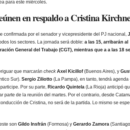
ea para este miércoles.
eúnen en respaldo a Cristina Kirchn
ue confirmada por el senador y vicepresidente del PJ nacional,
 todos los sectores. La jornada será doble:
a las 15, arribarán al
ración General del Trabajo (CGT), mientras que a a las 18 se
eriguar que marcarán
check
Axel Kicillof
(Buenos Aires), y
Gus
ntico Sur).
Sergio Ziliotto
(La Pampa), en tanto, tendrá agenda 
participe. Por su parte,
Ricardo Quintela
(La Rioja) anticipó q
mar parte de la reunión del martes. Por el contrario, desde Cata
 conducción de Cristina, no será de la partida. Lo mismo se espe
leste son
Gildo Insfrán
(Formosa) y
Gerardo Zamora
(Santiago