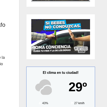
afo
 la
io
El clima en tu ciudad!
29º
43%
27 km/h