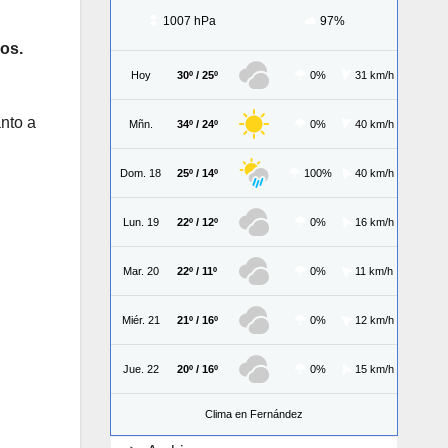
1007 hPa
97%
cos.
Hoy
30º / 25º
0%
31 km/h
anto a
Mñn.
34º / 24º
0%
40 km/h
Dom. 18
25º / 14º
100%
40 km/h
Lun. 19
22º / 12º
0%
16 km/h
Mar. 20
22º / 11º
0%
11 km/h
Miér. 21
21º / 16º
0%
12 km/h
Jue. 22
20º / 16º
0%
15 km/h
Clima en Fernández