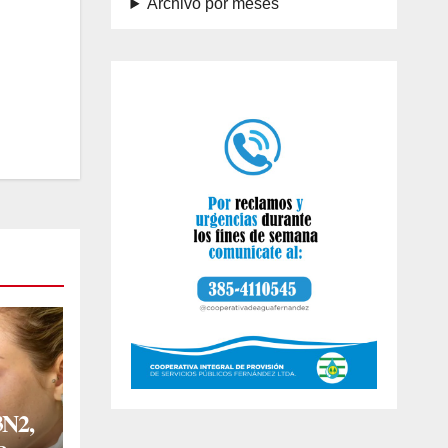
Archivo por meses
3N2,
a en