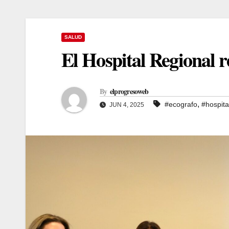
SALUD
El Hospital Regional r
By
elprogresoweb
,
#ecografo
#hospita
JUN 4, 2025