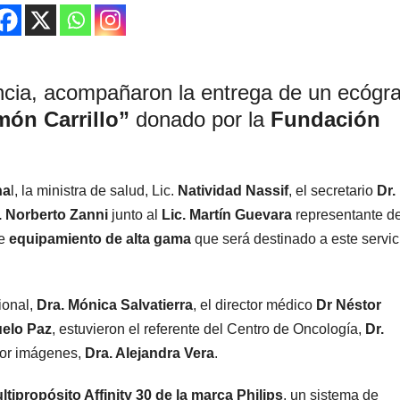
incia, acompañaron la entrega de un ecógr
món Carrillo”
donado por la
Fundación
na
l, la ministra de salud, Lic.
Natividad Nassif
, el secretario
Dr.
. Norberto Zanni
junto al
Lic. Martín Guevara
representante de
te
equipamiento de alta gama
que será destinado a este servic
ional,
Dra. Mónica Salvatierra
, el director médico
Dr Néstor
elo Paz
, estuvieron el referente del Centro de Oncología,
Dr.
 por imágenes,
Dra. Alejandra Vera
.
tipropósito Affinity 30 de la marca Philips
, un sistema de