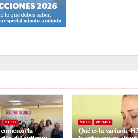
SALUD
SALUD
PORTADA
 comenzó la
Qué es la variante H
ación del anticuerpo
la gripe que ya circul