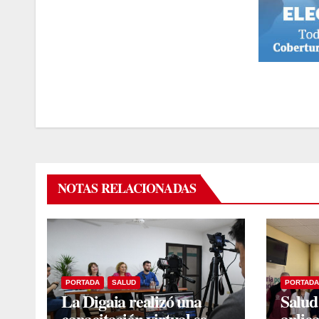
NOTAS RELACIONADAS
PORTADA
SALUD
PORTADA
La Digaia realizó una
Salud
capacitación virtual sobre
aplic