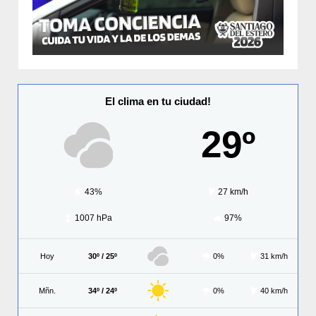
El clima en tu ciudad!
29º
43%
27 km/h
1007 hPa
97%
Hoy
30º / 25º
0%
31 km/h
Mñn.
34º / 24º
0%
40 km/h