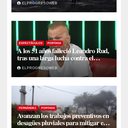
ELPROGRESOWEB
primeros trabajos
ESPECTÁCULOS
PORTADA
A los 51 años falleció Leandro Rud,
tras una larga lucha contra el
cáncer
ELPROGRESOWEB
FERNÁNDEZ
PORTADA
Avanzan los trabajos preventivos en
desagües pluviales para mitigar el