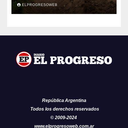
impacto de la temporada de lluvias
ELPROGRESOWEB
República Argentina
Todos los derechos reservados
© 2009-2024
www.elprogresoweb.com.ar