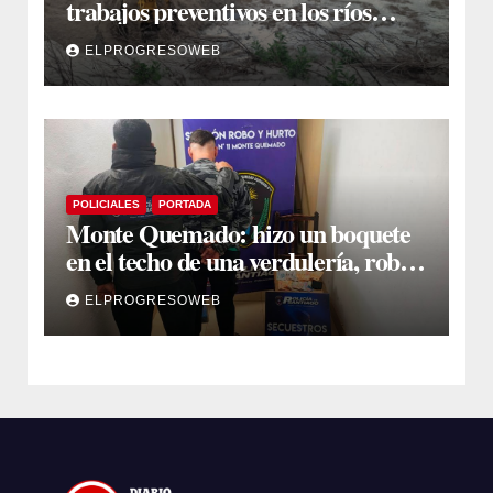
trabajos preventivos en los ríos
Dulce y Salado y en los Bajos
ELPROGRESOWEB
Submeridionales
POLICIALES
PORTADA
Monte Quemado: hizo un boquete
en el techo de una verdulería, robó
$800.000 y cayó tras ser filmado
ELPROGRESOWEB