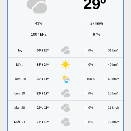
29º
43%
27 km/h
1007 hPa
97%
Hoy
30º / 25º
0%
31 km/h
Mñn.
34º / 24º
0%
40 km/h
Dom. 18
25º / 14º
100%
40 km/h
Lun. 19
22º / 12º
0%
16 km/h
Mar. 20
22º / 11º
0%
11 km/h
Miér. 21
21º / 16º
0%
12 km/h