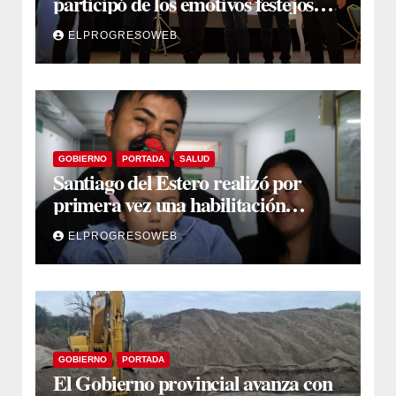
participó de los emotivos festejos
por el Aniversario del Taekwon-Do
ELPROGRESOWEB
en Fernández
GOBIERNO
PORTADA
SALUD
Santiago del Estero realizó por
primera vez una habilitación
auditiva con vincha de conducción
ELPROGRESOWEB
ósea
GOBIERNO
PORTADA
El Gobierno provincial avanza con