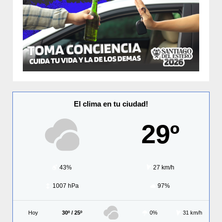
El clima en tu ciudad!
29º
43%
27 km/h
1007 hPa
97%
Hoy
30º / 25º
0%
31 km/h