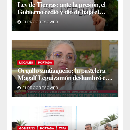
Ley de Tierras: ante la presión, el
Gobierno cedió y dio de baja el
capítulo de la polémica
ELPROGRESOWEB
LOCALES
PORTADA
Orgullo santiagueño: la pastelera
Magalí Leguizamón deslumbró en
Canal 13 con su torta “Caraguay” y
ELPROGRESOWEB
ganó la competencia
GOBIERNO
PORTADA
TAPA