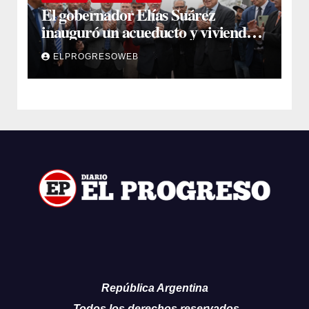
El gobernador Elías Suárez
inauguró un acueducto y viviendas
sociales en El Simbol y Nueva
ELPROGRESOWEB
Francia
República Argentina
Todos los derechos reservados