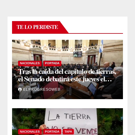
TE LO PERDISTE
NACIONALES
PORTADA
Tras la caída del capítulo de tierras,
el Senado debatirá este jueves el
proyecto sobre propiedad privada
ELPROGRESOWEB
NACIONALES
PORTADA
TAPA