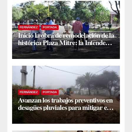
FERNÁNDEZ
PORTADA
Inició la obra de remodelación de la
histórica Plaza Mitre: la Intendente
Yanina Iturre supervisó los
primeros trabajos
FERNÁNDEZ
PORTADA
Avanzan los trabajos preventivos en
desagües pluviales para mitigar el
impacto de la temporada de lluvias