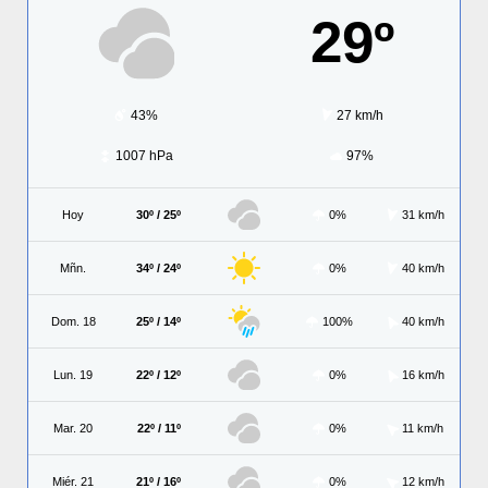
29º
43%
27 km/h
1007 hPa
97%
Hoy
30º / 25º
0%
31 km/h
Mñn.
34º / 24º
0%
40 km/h
Dom. 18
25º / 14º
100%
40 km/h
Lun. 19
22º / 12º
0%
16 km/h
Mar. 20
22º / 11º
0%
11 km/h
Miér. 21
21º / 16º
0%
12 km/h