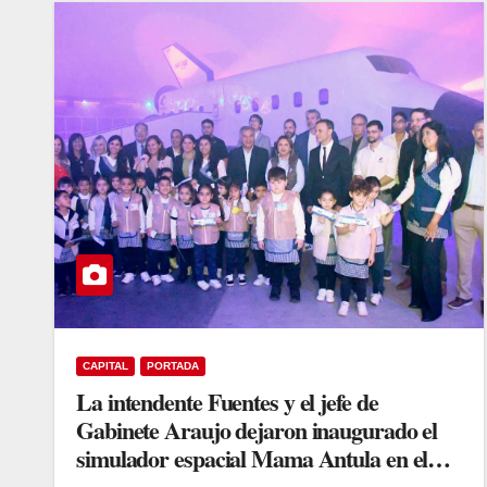
CAPITAL
PORTADA
La intendente Fuentes y el jefe de
Gabinete Araujo dejaron inaugurado el
simulador espacial Mama Antula en el
Parque del Encuentro