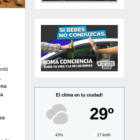
entó
,
ona
la
El clima en tu ciudad!
29º
sa
43%
27 km/h