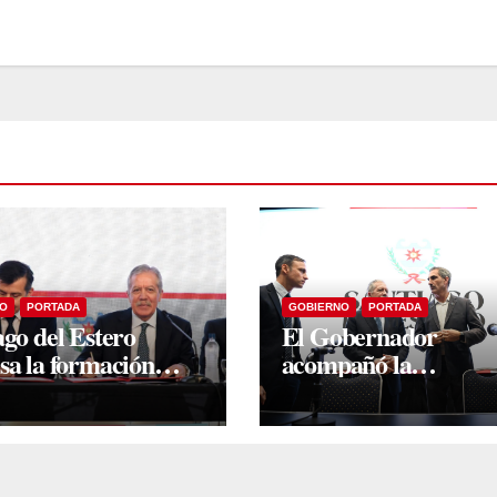
O
PORTADA
GOBIERNO
PORTADA
ago del Estero
El Gobernador
sa la formación
acompañó la
más de mil docentes
presentación de Jets
spiran a cargos
que unirá Santiago y
quicos
Buenos Aires