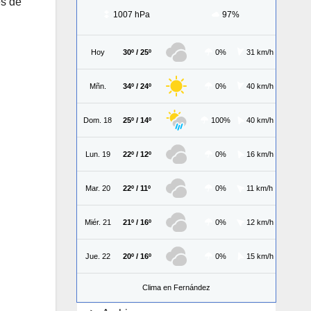
es de
1007 hPa
97%
Hoy
30º / 25º
0%
31 km/h
Mñn.
34º / 24º
0%
40 km/h
Dom. 18
25º / 14º
100%
40 km/h
Lun. 19
22º / 12º
0%
16 km/h
Mar. 20
22º / 11º
0%
11 km/h
Miér. 21
21º / 16º
0%
12 km/h
Jue. 22
20º / 16º
0%
15 km/h
Clima en Fernández