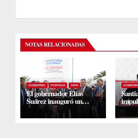
NOTAS RELACIONADAS
GOBIERNO
PORTADA
TAPA
GOBIERN
El gobernador Elías
Santi
Suárez inauguró un
impul
acueducto y viviendas
para 
sociales en El Simbol y
que a
Nueva Francia
jerár