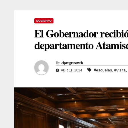
GOBIERNO
El Gobernador recibió l
departamento Atamis
By
elprogresoweb
,
,
#escuelas
#visita
ABR 11, 2024