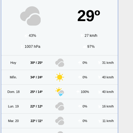
29º
43%
27 km/h
1007 hPa
97%
Hoy
30º / 25º
0%
31 km/h
Mñn.
34º / 24º
0%
40 km/h
Dom. 18
25º / 14º
100%
40 km/h
Lun. 19
22º / 12º
0%
16 km/h
Mar. 20
22º / 11º
0%
11 km/h