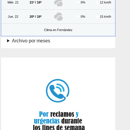
Miér. 21
21º / 16º
0%
12 km/h
Jue. 22
20º / 16º
0%
15 km/h
Clima en Fernández
Archivo por meses