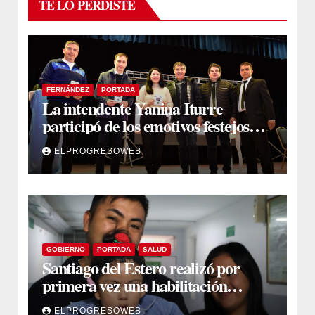
TE LO PERDISTE
FERNÁNDEZ
PORTADA
La intendente Yanina Iturre
participó de los emotivos festejos
por el Aniversario del Taekwon-Do
ELPROGRESOWEB
en Fernández
GOBIERNO
PORTADA
SALUD
Santiago del Estero realizó por
primera vez una habilitación
auditiva con vincha de conducción
ELPROGRESOWEB