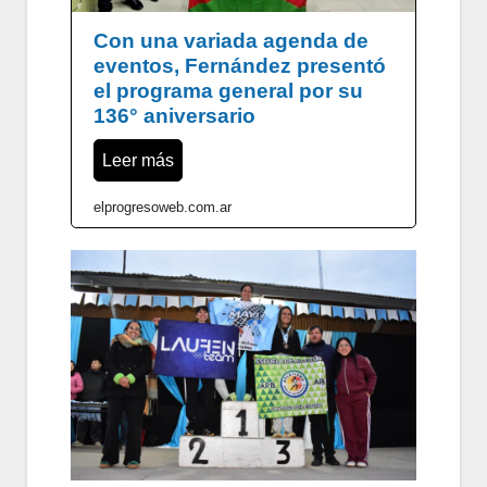
Con una variada agenda de
eventos, Fernández presentó
el programa general por su
136° aniversario
Leer más
elprogresoweb.com.ar