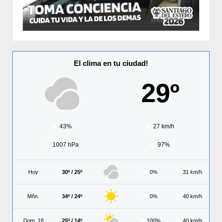
El clima en tu ciudad!
29º
43%
27 km/h
1007 hPa
97%
Hoy
30º / 25º
0%
31 km/h
Mñn.
34º / 24º
0%
40 km/h
Dom. 18
25º / 14º
100%
40 km/h