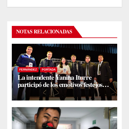
NOTAS RELACIONADAS
FERNÁNDEZ
PORTADA
La intendente Yanina Iturre
participó de los emotivos festejos
por el Aniversario del Taekwon-Do
en Fernández