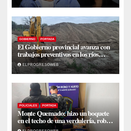
ósea
GOBIERNO
PORTADA
El Gobierno provincial avanza con
trabajos preventivos en los ríos
Dulce y Salado y en los Bajos
ELPROGRESOWEB
Submeridionales
POLICIALES
PORTADA
Monte Quemado: hizo un boquete
en el techo de una verdulería, robó
$800.000 y cayó tras ser filmado
ELPROGRESOWEB