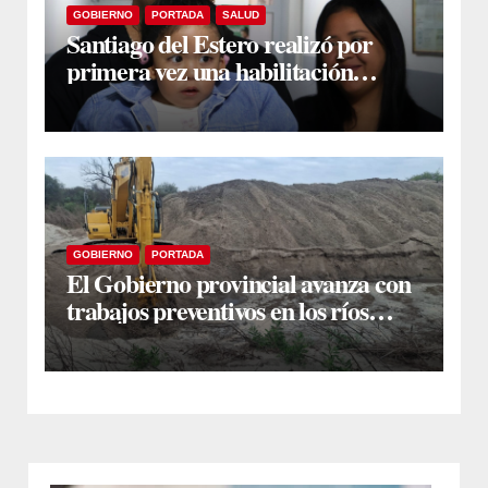
GOBIERNO
PORTADA
SALUD
Santiago del Estero realizó por
primera vez una habilitación
auditiva con vincha de conducción
ósea
GOBIERNO
PORTADA
El Gobierno provincial avanza con
trabajos preventivos en los ríos
Dulce y Salado y en los Bajos
Submeridionales