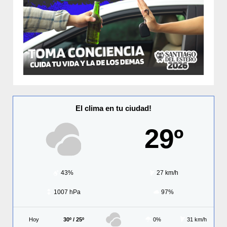
El clima en tu ciudad!
29º
43%
27 km/h
1007 hPa
97%
Hoy
30º / 25º
0%
31 km/h