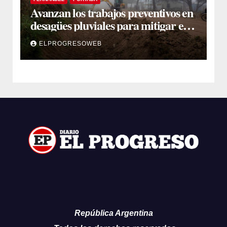
Avanzan los trabajos preventivos en
desagües pluviales para mitigar el
impacto de la temporada de lluvias
ELPROGRESOWEB
República Argentina