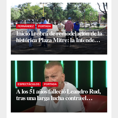
FERNÁNDEZ
PORTADA
Inició la obra de remodelación de la
histórica Plaza Mitre: la Intendente
Yanina Iturre supervisó los
primeros trabajos
ESPECTÁCULOS
PORTADA
A los 51 años falleció Leandro Rud,
tras una larga lucha contra el
cáncer