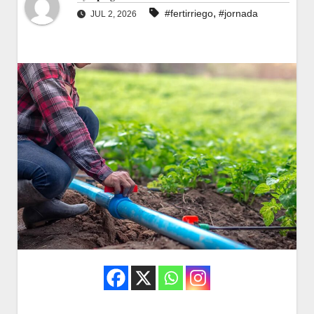
,
#fertirriego
#jornada
JUL 2, 2026