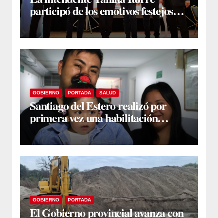
participó de los emotivos festejos
por el Aniversario del Taekwon-Do
en Fernández
GOBIERNO
PORTADA
SALUD
Santiago del Estero realizó por
primera vez una habilitación
auditiva con vincha de conducción
ósea
GOBIERNO
PORTADA
El Gobierno provincial avanza con