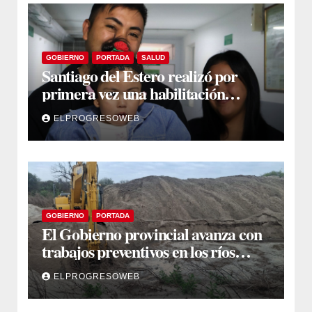
GOBIERNO
PORTADA
SALUD
Santiago del Estero realizó por
primera vez una habilitación
auditiva con vincha de conducción
ELPROGRESOWEB
ósea
GOBIERNO
PORTADA
El Gobierno provincial avanza con
trabajos preventivos en los ríos
Dulce y Salado y en los Bajos
ELPROGRESOWEB
Submeridionales