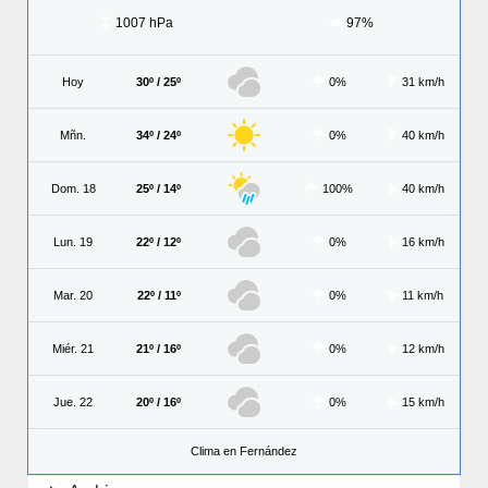
1007 hPa
97%
Hoy
30º / 25º
0%
31 km/h
Mñn.
34º / 24º
0%
40 km/h
Dom. 18
25º / 14º
100%
40 km/h
Lun. 19
22º / 12º
0%
16 km/h
Mar. 20
22º / 11º
0%
11 km/h
Miér. 21
21º / 16º
0%
12 km/h
Jue. 22
20º / 16º
0%
15 km/h
Clima en Fernández