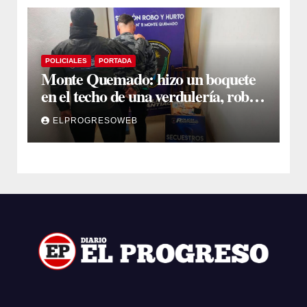
POLICIALES
PORTADA
Monte Quemado: hizo un boquete
en el techo de una verdulería, robó
$800.000 y cayó tras ser filmado
ELPROGRESOWEB