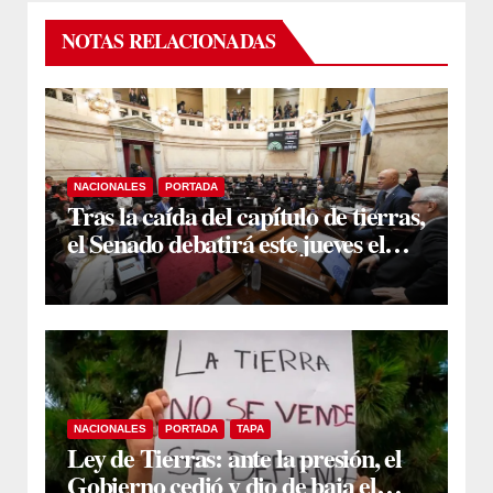
NOTAS RELACIONADAS
NACIONALES
PORTADA
Tras la caída del capítulo de tierras,
el Senado debatirá este jueves el
proyecto sobre propiedad privada
NACIONALES
PORTADA
TAPA
Ley de Tierras: ante la presión, el
Gobierno cedió y dio de baja el