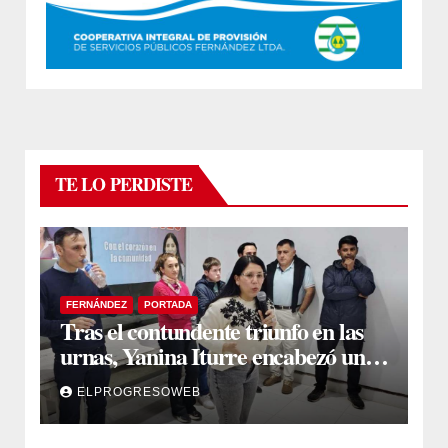
TE LO PERDISTE
FERNÁNDEZ
PORTADA
Tras el contundente triunfo en las
urnas, Yanina Iturre encabezó un
encuentro con vecinos y dirigentes
ELPROGRESOWEB
en Fernández