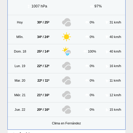
1007 hPa
97%
Hoy
30º / 25º
0%
31 km/h
Mñn.
34º / 24º
0%
40 km/h
Dom. 18
25º / 14º
100%
40 km/h
Lun. 19
22º / 12º
0%
16 km/h
Mar. 20
22º / 11º
0%
11 km/h
Miér. 21
21º / 16º
0%
12 km/h
Jue. 22
20º / 16º
0%
15 km/h
Clima en Fernández