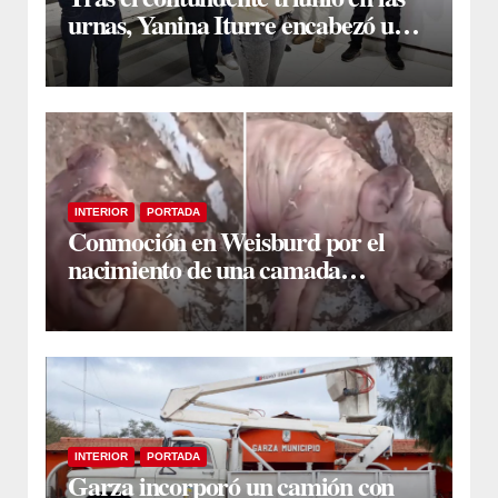
urnas, Yanina Iturre encabezó un
encuentro con vecinos y dirigentes
en Fernández
INTERIOR
PORTADA
Conmoción en Weisburd por el
nacimiento de una camada
lechones con graves deformaciones
INTERIOR
PORTADA
Garza incorporó un camión con