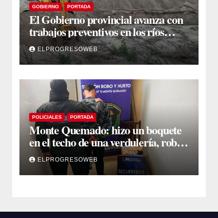
GOBIERNO
PORTADA
El Gobierno provincial avanza con
trabajos preventivos en los ríos
Dulce y Salado y en los Bajos
ELPROGRESOWEB
Submeridionales
POLICIALES
PORTADA
Monte Quemado: hizo un boquete
en el techo de una verdulería, robó
$800.000 y cayó tras ser filmado
ELPROGRESOWEB