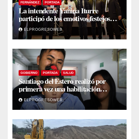
FERNÁNDEZ
PORTADA
La intendente Yanina Iturre
participó de los emotivos festejos
por el Aniversario del Taekwon-Do
ELPROGRESOWEB
en Fernández
GOBIERNO
PORTADA
SALUD
Santiago del Estero realizó por
primera vez una habilitación
auditiva con vincha de conducción
ELPROGRESOWEB
ósea