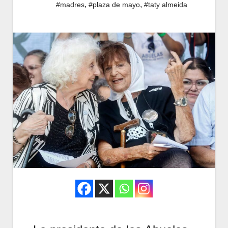
,
,
#madres
#plaza de mayo
#taty almeida