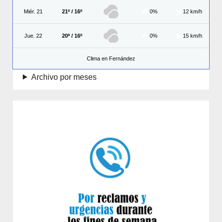
Miér. 21
21º / 16º
0%
12 km/h
Jue. 22
20º / 16º
0%
15 km/h
Clima en Fernández
Archivo por meses