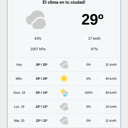
El clima en tu ciudad!
29º
43%
27 km/h
1007 hPa
97%
Hoy
30º / 25º
0%
31 km/h
Mñn.
34º / 24º
0%
40 km/h
Dom. 18
25º / 14º
100%
40 km/h
Lun. 19
22º / 12º
0%
16 km/h
Mar. 20
22º / 11º
0%
11 km/h