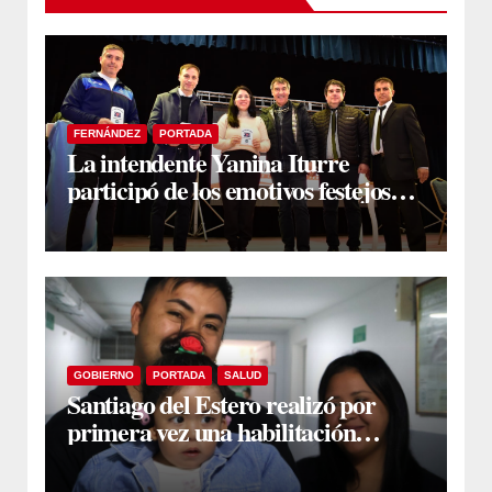
FERNÁNDEZ
PORTADA
La intendente Yanina Iturre
participó de los emotivos festejos
por el Aniversario del Taekwon-Do
en Fernández
GOBIERNO
PORTADA
SALUD
Santiago del Estero realizó por
primera vez una habilitación
auditiva con vincha de conducción
ósea