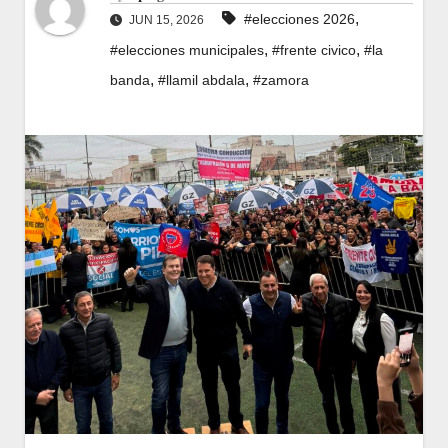
,
#elecciones 2026
JUN 15, 2026
,
,
#elecciones municipales
#frente civico
#la
,
,
banda
#llamil abdala
#zamora