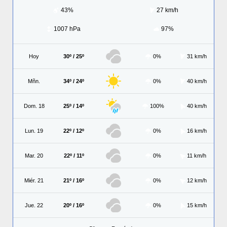
43%
27 km/h
1007 hPa
97%
Hoy
30º / 25º
0%
31 km/h
Mñn.
34º / 24º
0%
40 km/h
Dom. 18
25º / 14º
100%
40 km/h
Lun. 19
22º / 12º
0%
16 km/h
Mar. 20
22º / 11º
0%
11 km/h
Miér. 21
21º / 16º
0%
12 km/h
Jue. 22
20º / 16º
0%
15 km/h