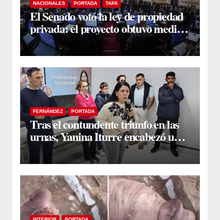
NACIONALES
PORTADA
TAPA
El Senado votó la ley de propiedad
privada: el proyecto obtuvo media
sanción
FERNÁNDEZ
PORTADA
Tras el contundente triunfo en las
urnas, Yanina Iturre encabezó un
encuentro con vecinos y dirigentes
en Fernández
INTERIOR
PORTADA