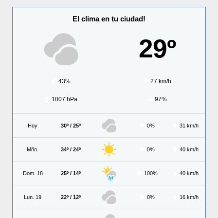
El clima en tu ciudad!
29º
43%
27 km/h
1007 hPa
97%
Hoy
30º / 25º
0%
31 km/h
Mñn.
34º / 24º
0%
40 km/h
Dom. 18
25º / 14º
100%
40 km/h
Lun. 19
22º / 12º
0%
16 km/h