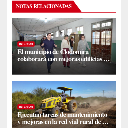
NOTAS RELACIONADAS
INTERIOR
El municipio de Clodomira
colaborará con mejoras edilicias en
la Escuela N° 754 “Dr. José María
Ramos Mejía”
INTERIOR
Ejecutan tareas de mantenimiento
y mejoras en la red vial rural de La