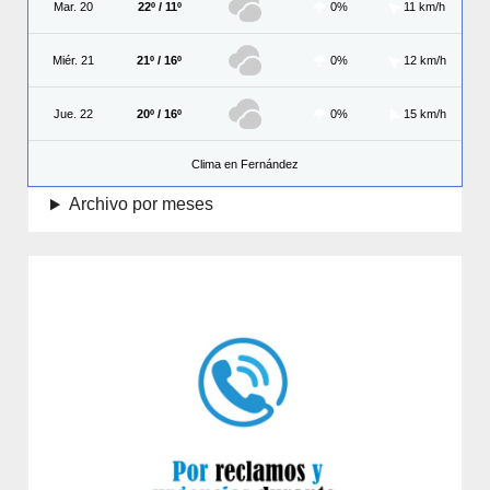
Mar. 20
22º / 11º
0%
11 km/h
Miér. 21
21º / 16º
0%
12 km/h
Jue. 22
20º / 16º
0%
15 km/h
Clima en Fernández
Archivo por meses