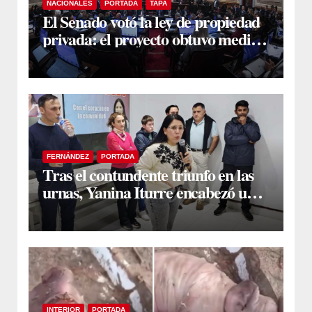
NACIONALES
PORTADA
TAPA
El Senado votó la ley de propiedad
privada: el proyecto obtuvo media
sanción
FERNÁNDEZ
PORTADA
Tras el contundente triunfo en las
urnas, Yanina Iturre encabezó un
encuentro con vecinos y dirigentes
en Fernández
INTERIOR
PORTADA