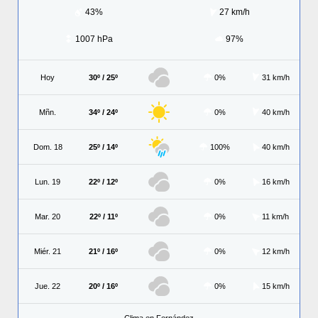
43%
27 km/h
1007 hPa
97%
Hoy
30º / 25º
0%
31 km/h
Mñn.
34º / 24º
0%
40 km/h
Dom. 18
25º / 14º
100%
40 km/h
Lun. 19
22º / 12º
0%
16 km/h
Mar. 20
22º / 11º
0%
11 km/h
Miér. 21
21º / 16º
0%
12 km/h
Jue. 22
20º / 16º
0%
15 km/h