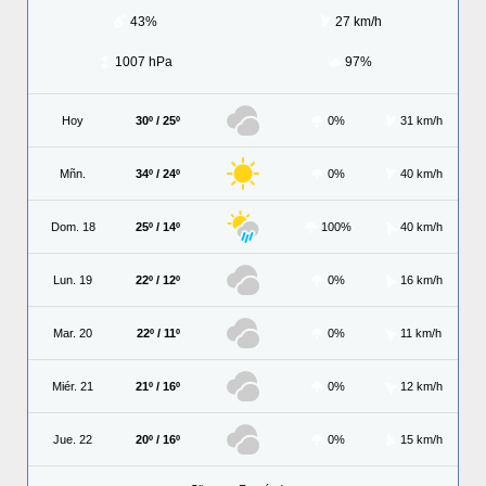
43%
27 km/h
1007 hPa
97%
Hoy
30º / 25º
0%
31 km/h
Mñn.
34º / 24º
0%
40 km/h
Dom. 18
25º / 14º
100%
40 km/h
Lun. 19
22º / 12º
0%
16 km/h
Mar. 20
22º / 11º
0%
11 km/h
Miér. 21
21º / 16º
0%
12 km/h
Jue. 22
20º / 16º
0%
15 km/h