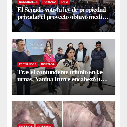
NACIONALES
PORTADA
TAPA
El Senado votó la ley de propiedad
privada: el proyecto obtuvo media
sanción
FERNÁNDEZ
PORTADA
Tras el contundente triunfo en las
urnas, Yanina Iturre encabezó un
encuentro con vecinos y dirigentes
en Fernández
INTERIOR
PORTADA