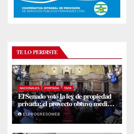
TE LO PERDISTE
NACIONALES
PORTADA
TAPA
El Senado votó la ley de propiedad
privada: el proyecto obtuvo media
sanción
ELPROGRESOWEB