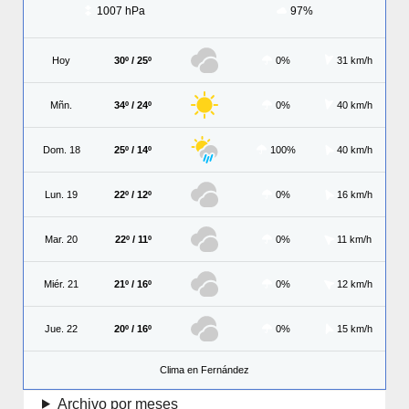
1007 hPa
97%
Hoy
30º / 25º
0%
31 km/h
Mñn.
34º / 24º
0%
40 km/h
Dom. 18
25º / 14º
100%
40 km/h
Lun. 19
22º / 12º
0%
16 km/h
Mar. 20
22º / 11º
0%
11 km/h
Miér. 21
21º / 16º
0%
12 km/h
Jue. 22
20º / 16º
0%
15 km/h
Clima en Fernández
Archivo por meses