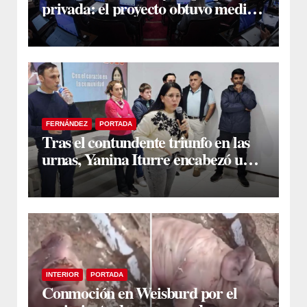
privada: el proyecto obtuvo media
sanción
FERNÁNDEZ
PORTADA
Tras el contundente triunfo en las
urnas, Yanina Iturre encabezó un
encuentro con vecinos y dirigentes
en Fernández
INTERIOR
PORTADA
Conmoción en Weisburd por el