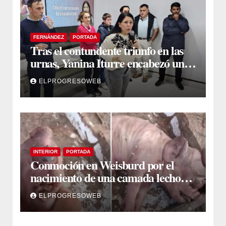
FERNÁNDEZ
PORTADA
Tras el contundente triunfo en las
urnas, Yanina Iturre encabezó un
encuentro con vecinos y dirigentes
ELPROGRESOWEB
en Fernández
INTERIOR
PORTADA
Conmoción en Weisburd por el
nacimiento de una camada lechones
con graves deformaciones
ELPROGRESOWEB