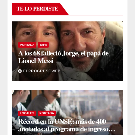
TE LO PERDISTE
PORTADA
TAPA
A los 68 falleció Jorge, el papá de
Lionel Messi
ELPROGRESOWEB
LOCALES
PORTADA
Récord en la UNSE: más de 400
anotados al programa de ingreso