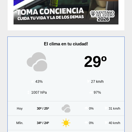
El clima en tu ciudad!
29º
43%
27 km/h
1007 hPa
97%
Hoy
30º / 25º
0%
31 km/h
Mñn.
34º / 24º
0%
40 km/h