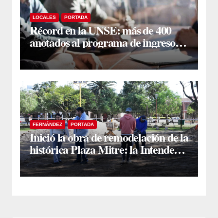
LOCALES
PORTADA
Récord en la UNSE: más de 400
anotados al programa de ingreso
sin secundario
FERNÁNDEZ
PORTADA
Inició la obra de remodelación de la
histórica Plaza Mitre: la Intendente
Yanina Iturre supervisó los
primeros trabajos