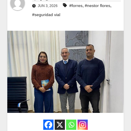
,
,
#forres
#nestor flores
JUN 3, 2026
#seguridad vial