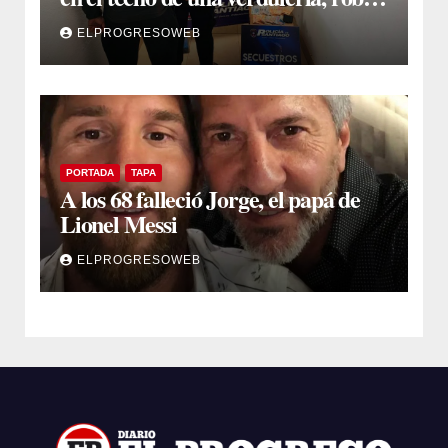
$800.000 y cayó tras ser filmado
ELPROGRESOWEB
PORTADA
TAPA
A los 68 falleció Jorge, el papá de
Lionel Messi
ELPROGRESOWEB