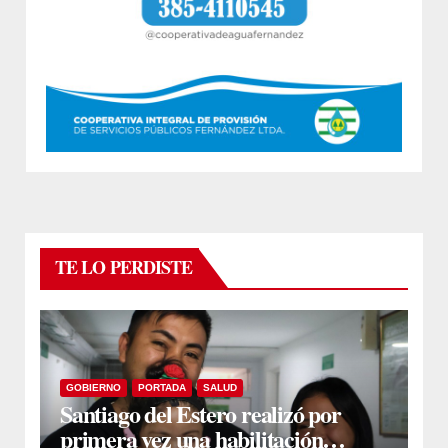
TE LO PERDISTE
GOBIERNO
PORTADA
SALUD
Santiago del Estero realizó por
primera vez una habilitación