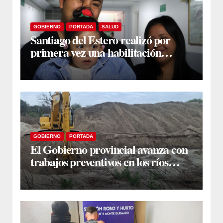
GOBIERNO
PORTADA
SALUD
Santiago del Estero realizó por
primera vez una habilitación
auditiva con vincha de conducción
ósea
GOBIERNO
PORTADA
El Gobierno provincial avanza con
trabajos preventivos en los ríos
Dulce y Salado y en los Bajos
Submeridionales