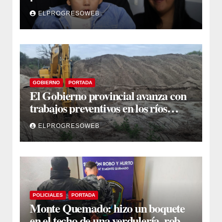
auditiva con vincha de conducción
ELPROGRESOWEB
ósea
GOBIERNO
PORTADA
El Gobierno provincial avanza con
trabajos preventivos en los ríos
Dulce y Salado y en los Bajos
ELPROGRESOWEB
Submeridionales
POLICIALES
PORTADA
Monte Quemado: hizo un boquete
en el techo de una verdulería, robó