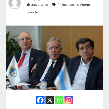
,
#elias suarez
#norte
JUN 2, 2026
grande