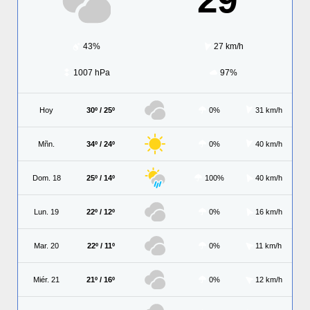
43%
27 km/h
1007 hPa
97%
Hoy
30º / 25º
0%
31 km/h
Mñn.
34º / 24º
0%
40 km/h
Dom. 18
25º / 14º
100%
40 km/h
Lun. 19
22º / 12º
0%
16 km/h
Mar. 20
22º / 11º
0%
11 km/h
Miér. 21
21º / 16º
0%
12 km/h