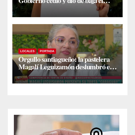
Gobierno cedió y dio de baja el
capítulo de la polémica
LOCALES
PORTADA
Orgullo santiagueño: la pastelera
Magalí Leguizamón deslumbró en
Canal 13 con su torta “Caraguay” y
ganó la competencia