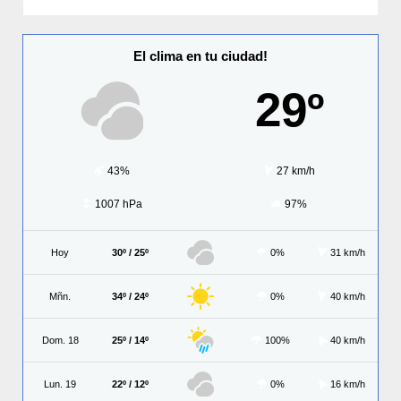
El clima en tu ciudad!
29º
43%
27 km/h
1007 hPa
97%
Hoy
30º / 25º
0%
31 km/h
Mñn.
34º / 24º
0%
40 km/h
Dom. 18
25º / 14º
100%
40 km/h
Lun. 19
22º / 12º
0%
16 km/h