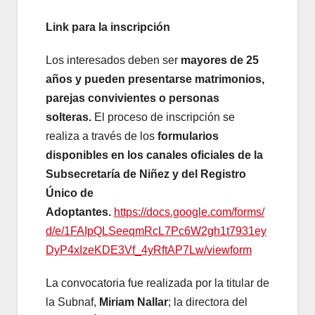
Link para la inscripción
Los interesados deben ser
mayores de 25
años y pueden presentarse matrimonios,
parejas convivientes o personas
solteras.
El proceso de inscripción se
realiza a través de los
formularios
disponibles en los canales oficiales de la
Subsecretaría de Niñez y del Registro
Único de
Adoptantes.
https://docs.google.com/forms/
d/e/1FAIpQLSeeqmRcL7Pc6W2gh1t7931ey
DyP4xIzeKDE3Vf_4yRftAP7Lw/viewform
La convocatoria fue realizada por la titular de
la Subnaf,
Miriam Nallar
; la directora del