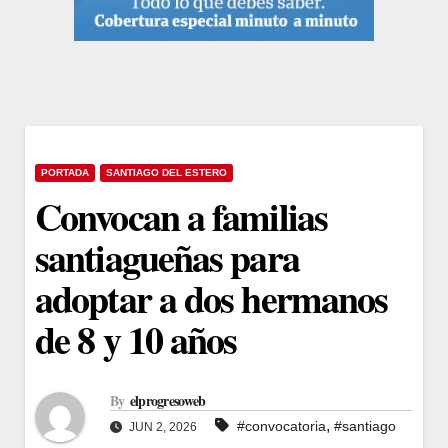
PORTADA
SANTIAGO DEL ESTERO
Convocan a familias
santiagueñas para
adoptar a dos hermanos
de 8 y 10 años
By
elprogresoweb
,
#convocatoria
#santiago
JUN 2, 2026