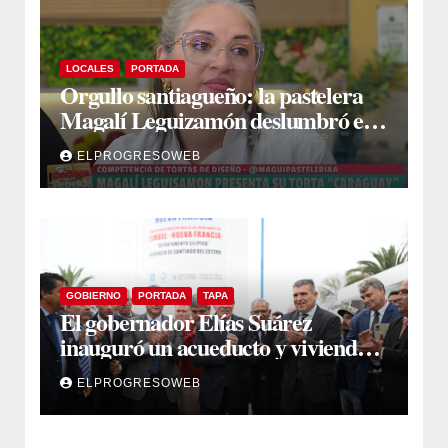
LOCALES
PORTADA
Orgullo santiagueño: la pastelera
Magalí Leguizamón deslumbró en
Canal 13 con su torta “Caraguay” y
ELPROGRESOWEB
ganó la competencia
GOBIERNO
PORTADA
TAPA
El gobernador Elías Suárez
inauguró un acueducto y viviendas
sociales en El Simbol y Nueva
ELPROGRESOWEB
Francia