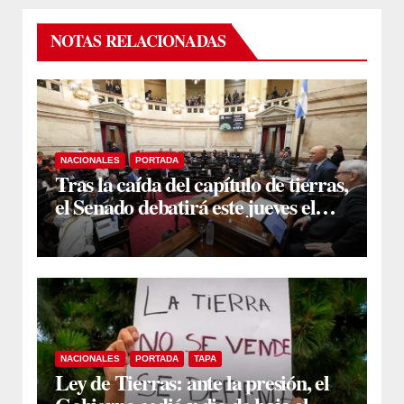
NOTAS RELACIONADAS
NACIONALES
PORTADA
Tras la caída del capítulo de tierras,
el Senado debatirá este jueves el
proyecto sobre propiedad privada
NACIONALES
PORTADA
TAPA
Ley de Tierras: ante la presión, el