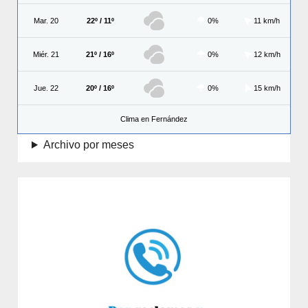
Mar. 20
22º / 11º
0%
11 km/h
Miér. 21
21º / 16º
0%
12 km/h
Jue. 22
20º / 16º
0%
15 km/h
Clima en Fernández
Archivo por meses