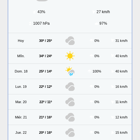
43%
27 km/h
1007 hPa
97%
Hoy
30º / 25º
0%
31 km/h
Mñn.
34º / 24º
0%
40 km/h
Dom. 18
25º / 14º
100%
40 km/h
Lun. 19
22º / 12º
0%
16 km/h
Mar. 20
22º / 11º
0%
11 km/h
Miér. 21
21º / 16º
0%
12 km/h
Jue. 22
20º / 16º
0%
15 km/h