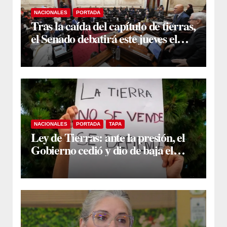
NACIONALES
PORTADA
Tras la caída del capítulo de tierras,
el Senado debatirá este jueves el
proyecto sobre propiedad privada
NACIONALES
PORTADA
TAPA
Ley de Tierras: ante la presión, el
Gobierno cedió y dio de baja el
capítulo de la polémica