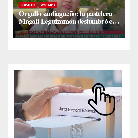
LOCALES
PORTADA
Orgullo santiagueño: la pastelera
Magalí Leguizamón deslumbró en
Canal 13 con su torta “Caraguay” y
ganó la competencia