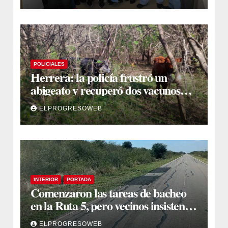
POLICIALES
Herrera: la policía frustró un
abigeato y recuperó dos vacunos
ocultos en una zona montuosa
ELPROGRESOWEB
INTERIOR
PORTADA
Comenzaron las tareas de bacheo
en la Ruta 5, pero vecinos insisten
en un reclamo integral
ELPROGRESOWEB