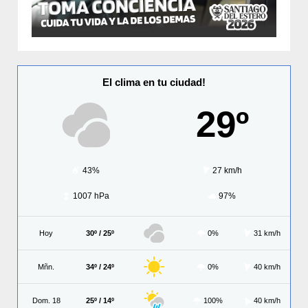
El clima en tu ciudad!
29º
43%
27 km/h
1007 hPa
97%
Hoy
30º / 25º
0%
31 km/h
Mñn.
34º / 24º
0%
40 km/h
Dom. 18
25º / 14º
100%
40 km/h