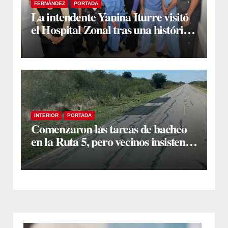
FERNÁNDEZ
PORTADA
La intendente Yanina Iturre visitó
el Hospital Zonal tras una histórica
jornada de intervenciones
laparoscópicas
INTERIOR
PORTADA
Comenzaron las tareas de bacheo
en la Ruta 5, pero vecinos insisten
en un reclamo integral