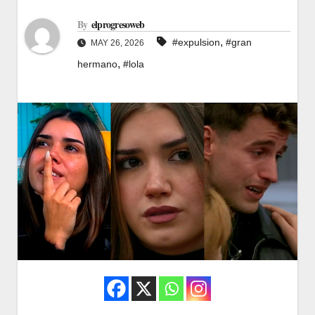
By
elprogresoweb
,
#expulsion
#gran
MAY 26, 2026
,
hermano
#lola