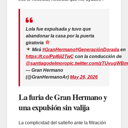
Lola fue expulsada y tuvo que
abandonar la casa por la puerta
giratoria
Mirá
#GranHermano
#GeneraciónDorada
en
https://t.co/Ppl6ji2TwC
con la conducción de
@santiagodelmoro
pic.twitter.com/zTUvugWB
— Gran Hermano
(@GranHermanoAr)
May 26, 2026
La furia de Gran Hermano y
una expulsión sin valija
La complicidad del salteño ante la filtración