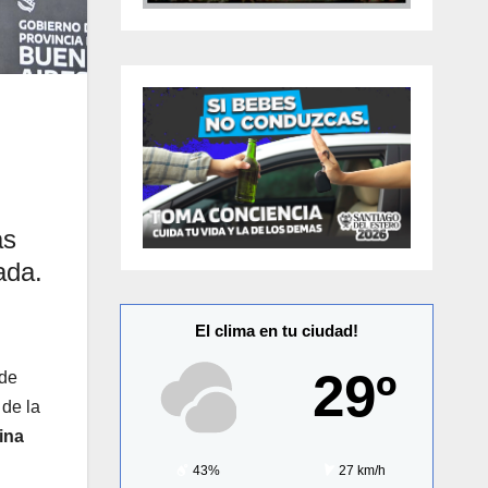
as
ada.
El clima en tu ciudad!
29º
 de
de la
vina
43%
27 km/h