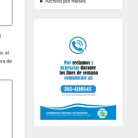
Archivo por meses
l
o, el
era de