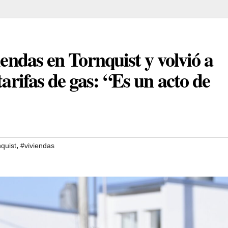
iendas en Tornquist y volvió a
tarifas de gas: “Es un acto de
,
quist
#viviendas