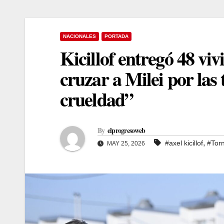
NACIONALES
PORTADA
Kicillof entregó 48 viv
cruzar a Milei por las 
crueldad”
By
elprogresoweb
,
#axel kicillof
#Torn
MAY 25, 2026