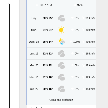
1007 hPa
97%
Hoy
30º / 25º
0%
31 km/h
Mñn.
34º / 24º
0%
40 km/h
Dom. 18
25º / 14º
100%
40 km/h
Lun. 19
22º / 12º
0%
16 km/h
Mar. 20
22º / 11º
0%
11 km/h
Miér. 21
21º / 16º
0%
12 km/h
Jue. 22
20º / 16º
0%
15 km/h
Clima en Fernández