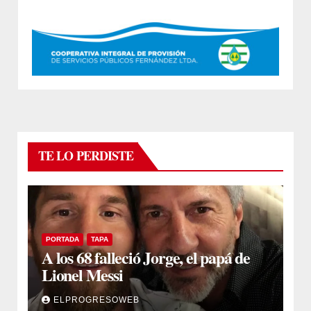
TE LO PERDISTE
PORTADA
TAPA
A los 68 falleció Jorge, el papá de
Lionel Messi
ELPROGRESOWEB