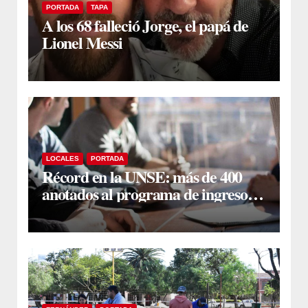
PORTADA
TAPA
A los 68 falleció Jorge, el papá de
Lionel Messi
LOCALES
PORTADA
Récord en la UNSE: más de 400
anotados al programa de ingreso
sin secundario