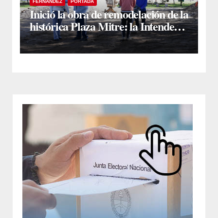
FERNÁNDEZ
PORTADA
Inició la obra de remodelación de la
histórica Plaza Mitre: la Intendente
Yanina Iturre supervisó los
primeros trabajos