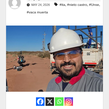
,
,
,
#ita
#nieto castro
#Unse
MAY 24, 2026
#vaca muerta