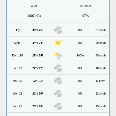
43%
27 km/h
1007 hPa
97%
Hoy
30º / 25º
0%
31 km/h
Mñn.
34º / 24º
0%
40 km/h
Dom. 18
25º / 14º
100%
40 km/h
Lun. 19
22º / 12º
0%
16 km/h
Mar. 20
22º / 11º
0%
11 km/h
Miér. 21
21º / 16º
0%
12 km/h
Jue. 22
20º / 16º
0%
15 km/h