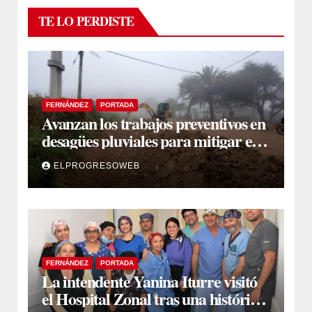
TE LO PERDISTE
FERNÁNDEZ
PORTADA
Avanzan los trabajos preventivos en
desagües pluviales para mitigar el
impacto de la temporada de lluvias
ELPROGRESOWEB
FERNÁNDEZ
PORTADA
La intendente Yanina Iturre visitó
el Hospital Zonal tras una histórica