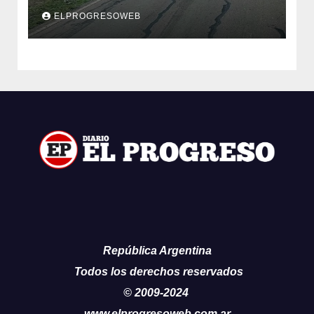
en un reclamo integral
ELPROGRESOWEB
República Argentina
Todos los derechos reservados
© 2009-2024
www.elprogresoweb.com.ar