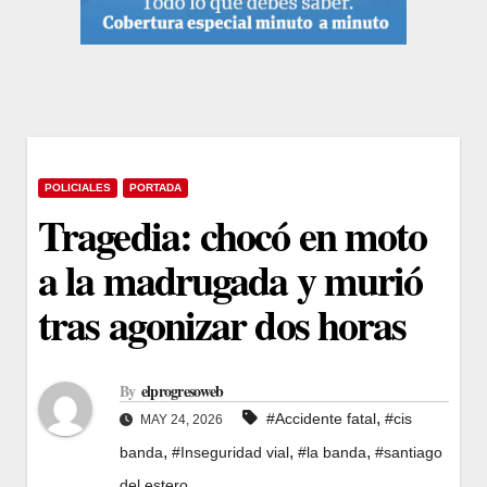
POLICIALES
PORTADA
Tragedia: chocó en moto
a la madrugada y murió
tras agonizar dos horas
By
elprogresoweb
,
#Accidente fatal
#cis
MAY 24, 2026
,
,
,
banda
#Inseguridad vial
#la banda
#santiago
del estero