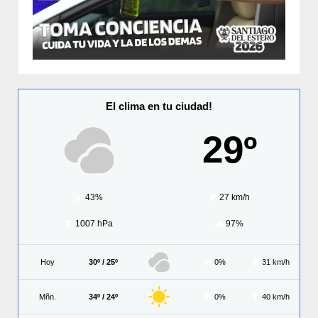
El clima en tu ciudad!
29º
43%
27 km/h
1007 hPa
97%
Hoy
30º / 25º
0%
31 km/h
Mñn.
34º / 24º
0%
40 km/h