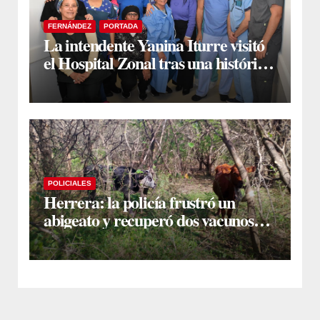
FERNÁNDEZ
PORTADA
La intendente Yanina Iturre visitó
el Hospital Zonal tras una histórica
jornada de intervenciones
laparoscópicas
POLICIALES
Herrera: la policía frustró un
abigeato y recuperó dos vacunos
ocultos en una zona montuosa