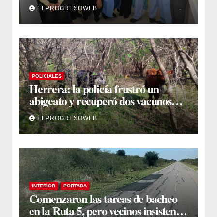
jornada de intervenciones
ELPROGRESOWEB
laparoscópicas
POLICIALES
Herrera: la policía frustró un
abigeato y recuperó dos vacunos
ocultos en una zona montuosa
ELPROGRESOWEB
INTERIOR
PORTADA
Comenzaron las tareas de bacheo
en la Ruta 5, pero vecinos insisten