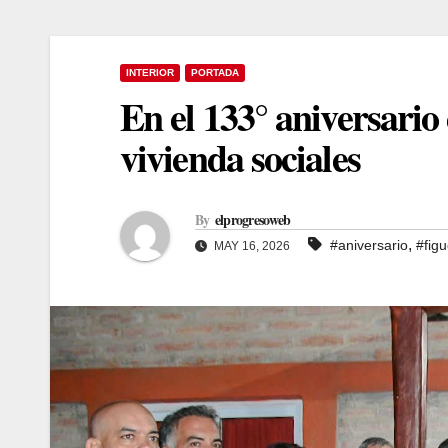
INTERIOR
PORTADA
En el 133° aniversari
vivienda sociales
By
elprogresoweb
,
#aniversario
#fig
MAY 16, 2026