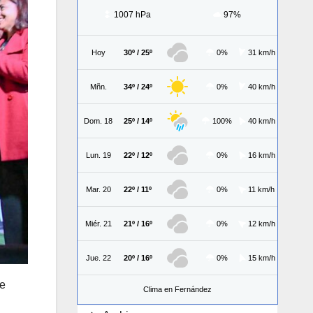
1007 hPa
97%
Hoy
30º / 25º
0%
31 km/h
Mñn.
34º / 24º
0%
40 km/h
Dom. 18
25º / 14º
100%
40 km/h
Lun. 19
22º / 12º
0%
16 km/h
Mar. 20
22º / 11º
0%
11 km/h
Miér. 21
21º / 16º
0%
12 km/h
Jue. 22
20º / 16º
0%
15 km/h
de
Clima en Fernández