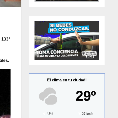
l 133°
ales.
El clima en tu ciudad!
29º
43%
27 km/h