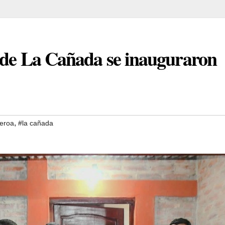
o de La Cañada se inauguraron
,
ueroa
#la cañada