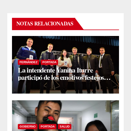
NOTAS RELACIONADAS
FERNÁNDEZ
PORTADA
La intendente Yanina Iturre
participó de los emotivos festejos
por el Aniversario del Taekwon-Do
en Fernández
GOBIERNO
PORTADA
SALUD