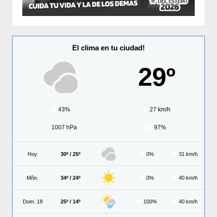
El clima en tu ciudad!
29º
43%
27 km/h
1007 hPa
97%
Hoy
30º / 25º
0%
31 km/h
Mñn.
34º / 24º
0%
40 km/h
Dom. 18
25º / 14º
100%
40 km/h