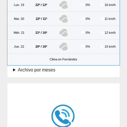
Lun. 19
22º / 12º
0%
16 km/h
Mar. 20
22º / 11º
0%
11 km/h
Miér. 21
21º / 16º
0%
12 km/h
Jue. 22
20º / 16º
0%
15 km/h
Clima en Fernández
Archivo por meses