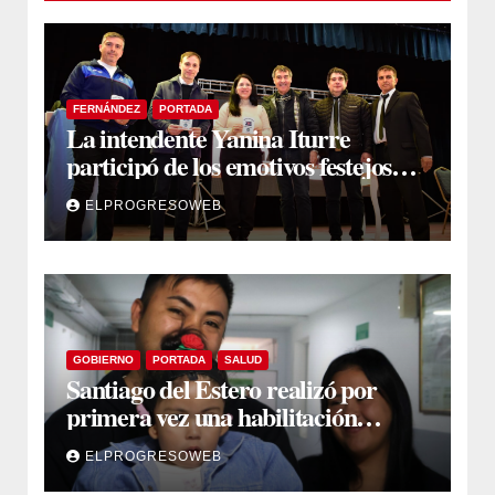
FERNÁNDEZ
PORTADA
La intendente Yanina Iturre
participó de los emotivos festejos
por el Aniversario del Taekwon-Do
ELPROGRESOWEB
en Fernández
GOBIERNO
PORTADA
SALUD
Santiago del Estero realizó por
primera vez una habilitación
auditiva con vincha de conducción
ELPROGRESOWEB
ósea