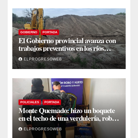
GOBIERNO
PORTADA
El Gobierno provincial avanza con
trabajos preventivos en los ríos
Dulce y Salado y en los Bajos
ELPROGRESOWEB
Submeridionales
POLICIALES
PORTADA
Monte Quemado: hizo un boquete
en el techo de una verdulería, robó
$800.000 y cayó tras ser filmado
ELPROGRESOWEB