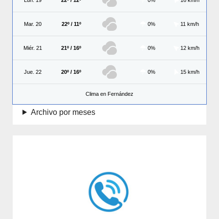
Mar. 20
22º / 11º
0%
11 km/h
Miér. 21
21º / 16º
0%
12 km/h
Jue. 22
20º / 16º
0%
15 km/h
Clima en Fernández
Archivo por meses