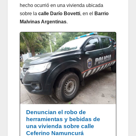
hecho ocurrió en una vivienda ubicada
sobre la
calle Darío Bovetti
, en el
Barrio
Malvinas Argentinas
.
Denuncian el robo de
herramientas y bebidas de
una vivienda sobre calle
Ceferino Namuncurá