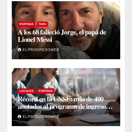
PORTADA
TAPA
A los 68 falleció Jorge, el papá de
Lionel Messi
ELPROGRESOWEB
LOCALES
PORTADA
Récord en la UNSE: más de 400
anotados al programa de ingreso
sin secundario
ELPROGRESOWEB