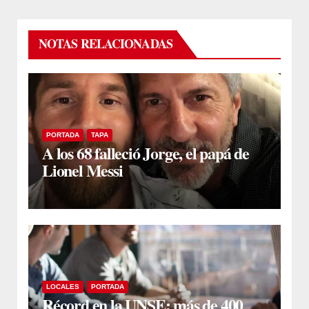
NOTAS RELACIONADAS
PORTADA
TAPA
A los 68 falleció Jorge, el papá de
Lionel Messi
LOCALES
PORTADA
Récord en la UNSE: más de 400