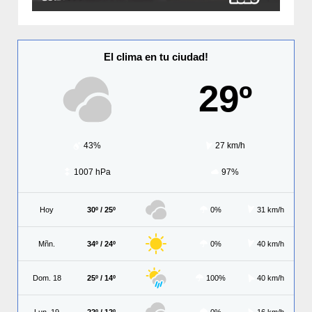
El clima en tu ciudad!
29º
43%
27 km/h
1007 hPa
97%
Hoy
30º / 25º
0%
31 km/h
Mñn.
34º / 24º
0%
40 km/h
Dom. 18
25º / 14º
100%
40 km/h
Lun. 19
22º / 12º
0%
16 km/h