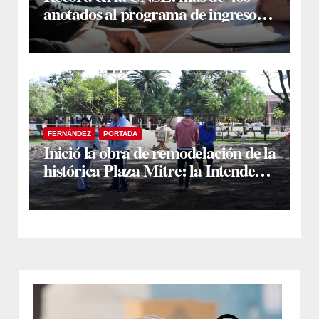
anotados al programa de ingreso
sin secundario
FERNÁNDEZ
PORTADA
Inició la obra de remodelación de la
histórica Plaza Mitre: la Intendente
Yanina Iturre supervisó los
primeros trabajos