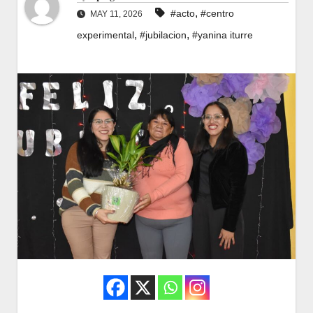
,
#acto
#centro
MAY 11, 2026
,
,
experimental
#jubilacion
#yanina iturre