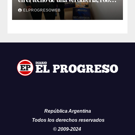
$800.000 y cayó tras ser filmado
ELPROGRESOWEB
República Argentina
Todos los derechos reservados
© 2009-2024