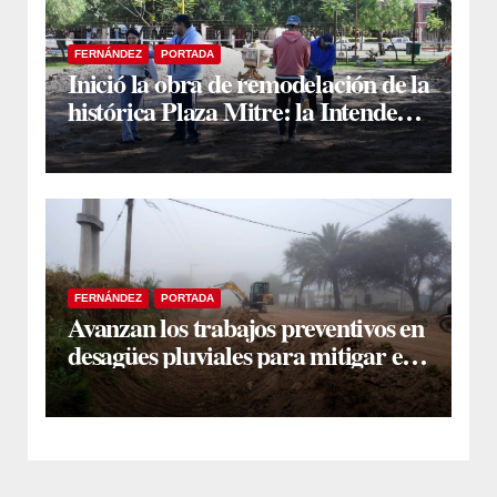
FERNÁNDEZ
PORTADA
Inició la obra de remodelación de la
histórica Plaza Mitre: la Intendente
Yanina Iturre supervisó los
primeros trabajos
FERNÁNDEZ
PORTADA
Avanzan los trabajos preventivos en
desagües pluviales para mitigar el
impacto de la temporada de lluvias