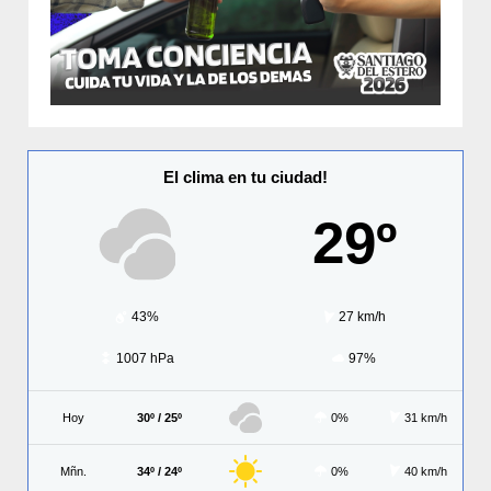
El clima en tu ciudad!
29º
43%
27 km/h
1007 hPa
97%
Hoy
30º / 25º
0%
31 km/h
Mñn.
34º / 24º
0%
40 km/h