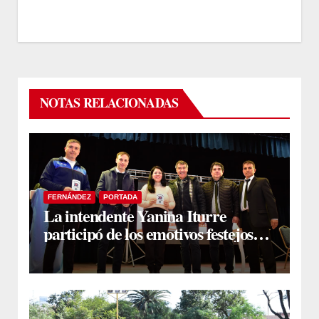
NOTAS RELACIONADAS
FERNÁNDEZ
PORTADA
La intendente Yanina Iturre
participó de los emotivos festejos
por el Aniversario del Taekwon-Do
en Fernández