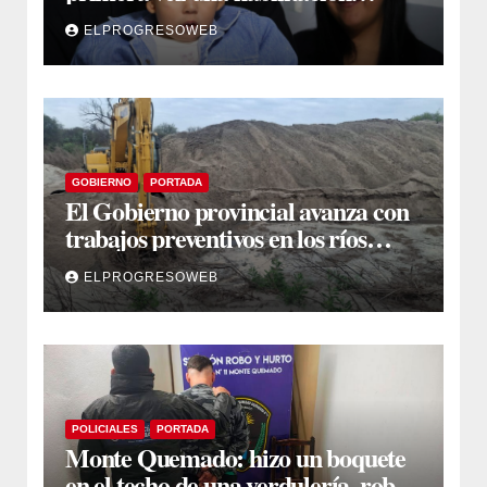
auditiva con vincha de conducción
ELPROGRESOWEB
ósea
GOBIERNO
PORTADA
El Gobierno provincial avanza con
trabajos preventivos en los ríos
Dulce y Salado y en los Bajos
ELPROGRESOWEB
Submeridionales
POLICIALES
PORTADA
Monte Quemado: hizo un boquete
en el techo de una verdulería, robó