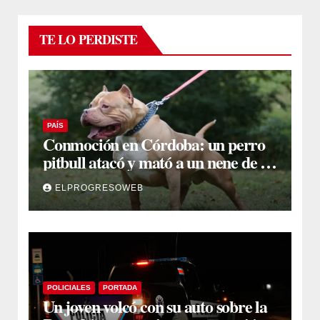
TE LO PERDISTE
PAÍS
Conmoción en Córdoba: un perro
pitbull atacó y mató a un nene de 3
años
ELPROGRESOWEB
POLICIALES
PORTADA
Un joven volcó con su auto sobre la