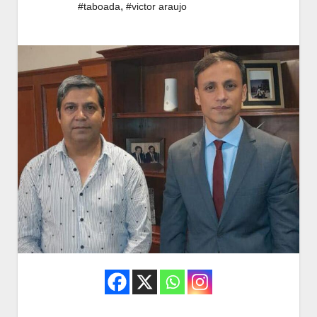
,
#taboada
#victor araujo