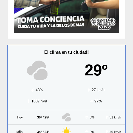
El clima en tu ciudad!
29º
43%
27 km/h
1007 hPa
97%
Hoy
30º / 25º
0%
31 km/h
Mñn.
34º / 24º
0%
40 km/h