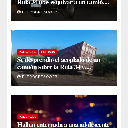
Ruta 34 tras esquivar a un camión
que se cruzó de carril
ELPROGRESOWEB
POLICIALES
PORTADA
Se desprendió el acoplado de un
camión sobre la Ruta 34 y
camioneros se unieron para
ELPROGRESOWEB
retirarlo
POLICIALES
Hallan enterrada a una adolescente