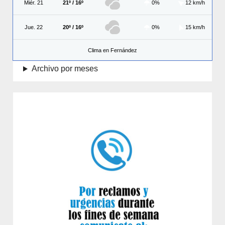
Miér. 21
21º / 16º
0%
12 km/h
Jue. 22
20º / 16º
0%
15 km/h
Clima en Fernández
Archivo por meses