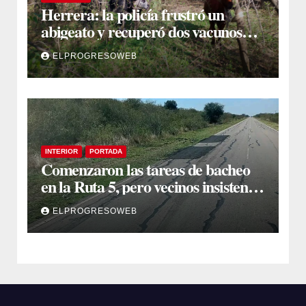
Herrera: la policía frustró un
abigeato y recuperó dos vacunos
ocultos en una zona montuosa
ELPROGRESOWEB
INTERIOR
PORTADA
Comenzaron las tareas de bacheo
en la Ruta 5, pero vecinos insisten
en un reclamo integral
ELPROGRESOWEB