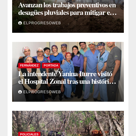
Avanzan los trabajos preventivos en
desagües pluviales para mitigar el
impacto de la temporada de lluvias
ELPROGRESOWEB
FERNÁNDEZ
PORTADA
La intendente Yanina Iturre visitó
el Hospital Zonal tras una histórica
jornada de intervenciones
ELPROGRESOWEB
laparoscópicas
POLICIALES