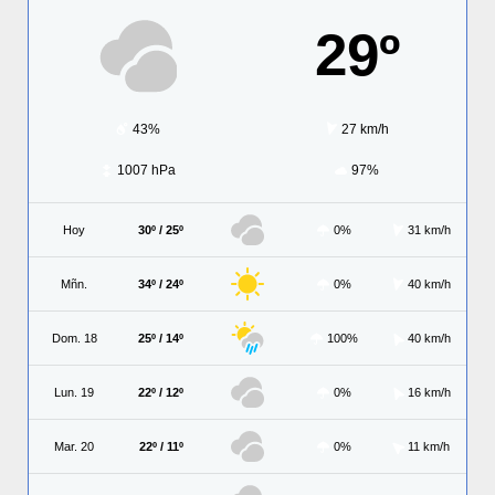
29º
43%
27 km/h
1007 hPa
97%
Hoy
30º / 25º
0%
31 km/h
Mñn.
34º / 24º
0%
40 km/h
Dom. 18
25º / 14º
100%
40 km/h
Lun. 19
22º / 12º
0%
16 km/h
Mar. 20
22º / 11º
0%
11 km/h