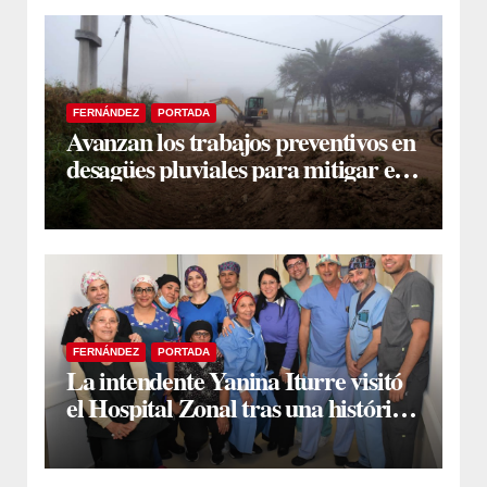
FERNÁNDEZ
PORTADA
Avanzan los trabajos preventivos en
desagües pluviales para mitigar el
impacto de la temporada de lluvias
FERNÁNDEZ
PORTADA
La intendente Yanina Iturre visitó
el Hospital Zonal tras una histórica
jornada de intervenciones
laparoscópicas