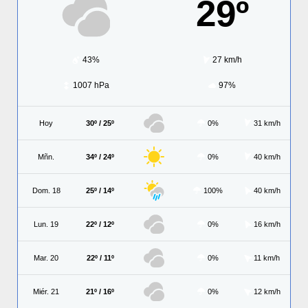
29º
43%
27 km/h
1007 hPa
97%
Hoy
30º / 25º
0%
31 km/h
Mñn.
34º / 24º
0%
40 km/h
Dom. 18
25º / 14º
100%
40 km/h
Lun. 19
22º / 12º
0%
16 km/h
Mar. 20
22º / 11º
0%
11 km/h
Miér. 21
21º / 16º
0%
12 km/h