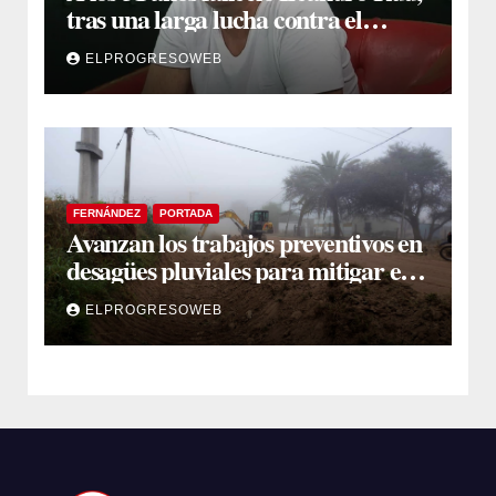
tras una larga lucha contra el
cáncer
ELPROGRESOWEB
FERNÁNDEZ
PORTADA
Avanzan los trabajos preventivos en
desagües pluviales para mitigar el
impacto de la temporada de lluvias
ELPROGRESOWEB