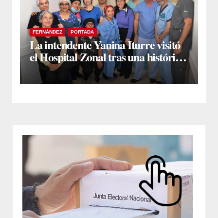
FERNÁNDEZ
PORTADA
La intendente Yanina Iturre visitó
el Hospital Zonal tras una histórica
jornada de intervenciones
laparoscópicas