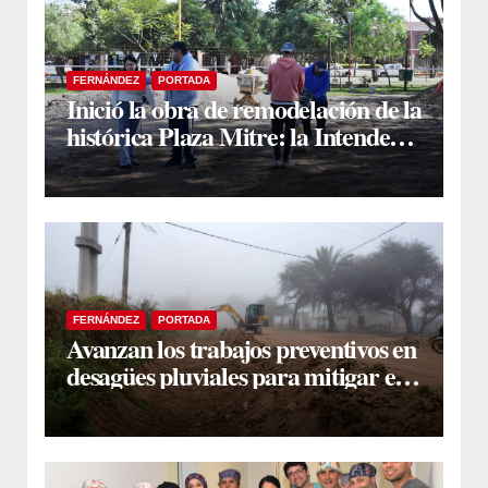
FERNÁNDEZ
PORTADA
Inició la obra de remodelación de la
histórica Plaza Mitre: la Intendente
Yanina Iturre supervisó los
primeros trabajos
FERNÁNDEZ
PORTADA
Avanzan los trabajos preventivos en
desagües pluviales para mitigar el
impacto de la temporada de lluvias