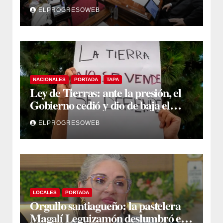
proyecto sobre propiedad privada
ELPROGRESOWEB
NACIONALES
PORTADA
TAPA
Ley de Tierras: ante la presión, el
Gobierno cedió y dio de baja el
capítulo de la polémica
ELPROGRESOWEB
LOCALES
PORTADA
Orgullo santiagueño: la pastelera
Magalí Leguizamón deslumbró en