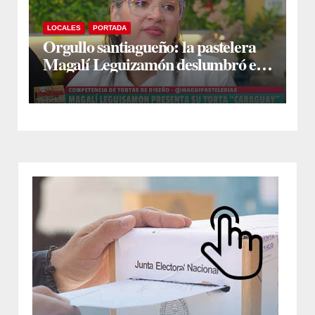
LOCALES
PORTADA
Orgullo santiagueño: la pastelera
Magalí Leguizamón deslumbró en
Canal 13 con su torta “Caraguay” y
ganó la competencia