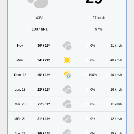
43%
27 km/h
1007 hPa
97%
Hoy
30º / 25º
0%
31 km/h
Mñn.
34º / 24º
0%
40 km/h
Dom. 18
25º / 14º
100%
40 km/h
Lun. 19
22º / 12º
0%
16 km/h
Mar. 20
22º / 11º
0%
11 km/h
Miér. 21
21º / 16º
0%
12 km/h
Jue. 22
20º / 16º
0%
15 km/h