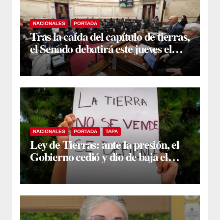
NACIONALES
PORTADA
Tras la caída del capítulo de tierras,
el Senado debatirá este jueves el
proyecto sobre propiedad privada
NACIONALES
PORTADA
TAPA
Ley de Tierras: ante la presión, el
Gobierno cedió y dio de baja el
capítulo de la polémica