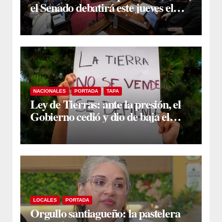
el Senado debatirá este jueves el
proyecto sobre propiedad privada
NACIONALES
PORTADA
TAPA
Ley de Tierras: ante la presión, el
Gobierno cedió y dio de baja el
capítulo de la polémica
LOCALES
PORTADA
Orgullo santiagueño: la pastelera