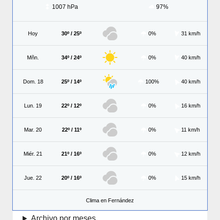
1007 hPa
97%
Hoy
30º / 25º
0%
31 km/h
Mñn.
34º / 24º
0%
40 km/h
Dom. 18
25º / 14º
100%
40 km/h
Lun. 19
22º / 12º
0%
16 km/h
Mar. 20
22º / 11º
0%
11 km/h
Miér. 21
21º / 16º
0%
12 km/h
Jue. 22
20º / 16º
0%
15 km/h
Clima en Fernández
Archivo por meses