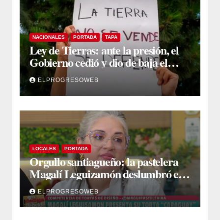
NACIONALES
PORTADA
TAPA
Ley de Tierras: ante la presión, el
Gobierno cedió y dio de baja el
capítulo de la polémica
ELPROGRESOWEB
LOCALES
PORTADA
Orgullo santiagueño: la pastelera
Magalí Leguizamón deslumbró en
Canal 13 con su torta “Caraguay” y
ELPROGRESOWEB
ganó la competencia