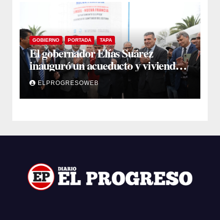
GOBIERNO
PORTADA
TAPA
El gobernador Elías Suárez
inauguró un acueducto y viviendas
sociales en El Simbol y Nueva
ELPROGRESOWEB
Francia