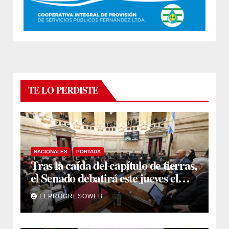
TE LO PERDISTE
NACIONALES
PORTADA
Tras la caída del capítulo de tierras,
el Senado debatirá este jueves el
proyecto sobre propiedad privada
ELPROGRESOWEB