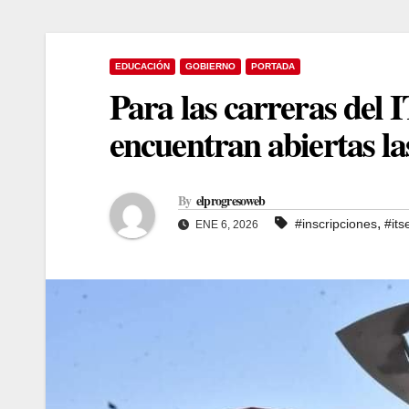
EDUCACIÓN
GOBIERNO
PORTADA
Para las carreras del 
encuentran abiertas la
By
elprogresoweb
,
#inscripciones
#its
ENE 6, 2026