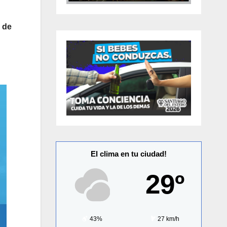
 de
El clima en tu ciudad!
29º
43%
27 km/h