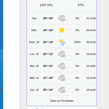
1007 hPa
97%
Hoy
30º / 25º
0%
31 km/h
Mñn.
34º / 24º
0%
40 km/h
Dom. 18
25º / 14º
100%
40 km/h
Lun. 19
22º / 12º
0%
16 km/h
Mar. 20
22º / 11º
0%
11 km/h
Miér. 21
21º / 16º
0%
12 km/h
Jue. 22
20º / 16º
0%
15 km/h
Clima en Fernández