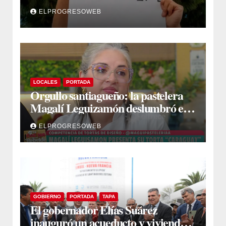
capítulo de la polémica
ELPROGRESOWEB
LOCALES
PORTADA
Orgullo santiagueño: la pastelera
Magalí Leguizamón deslumbró en
Canal 13 con su torta “Caraguay” y
ELPROGRESOWEB
ganó la competencia
GOBIERNO
PORTADA
TAPA
El gobernador Elías Suárez
inauguró un acueducto y viviendas