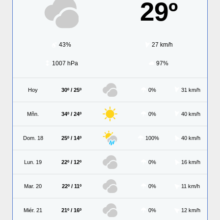
29º
43%
27 km/h
1007 hPa
97%
Hoy
30º / 25º
0%
31 km/h
Mñn.
34º / 24º
0%
40 km/h
Dom. 18
25º / 14º
100%
40 km/h
Lun. 19
22º / 12º
0%
16 km/h
Mar. 20
22º / 11º
0%
11 km/h
Miér. 21
21º / 16º
0%
12 km/h