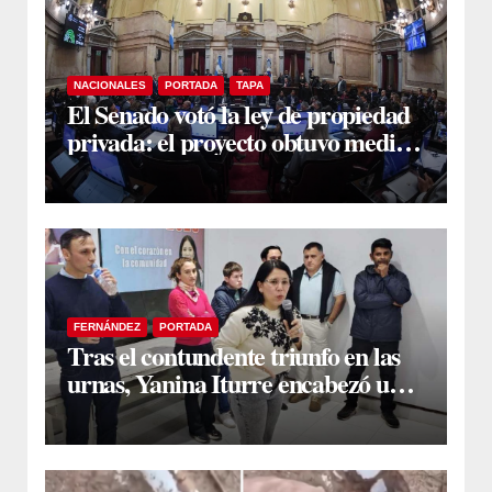
NACIONALES
PORTADA
TAPA
El Senado votó la ley de propiedad
privada: el proyecto obtuvo media
sanción
FERNÁNDEZ
PORTADA
Tras el contundente triunfo en las
urnas, Yanina Iturre encabezó un
encuentro con vecinos y dirigentes
en Fernández