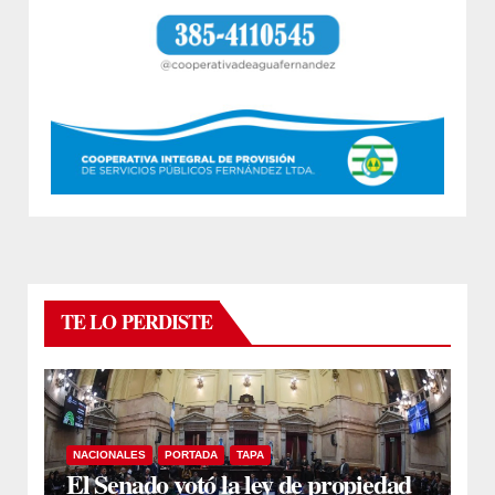
TE LO PERDISTE
NACIONALES
PORTADA
TAPA
El Senado votó la ley de propiedad