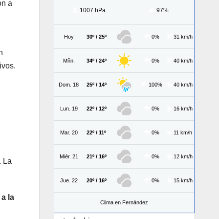
ón a
1007 hPa
97%
Hoy
30º / 25º
0%
31 km/h
n
Mñn.
34º / 24º
0%
40 km/h
ivos.
Dom. 18
25º / 14º
100%
40 km/h
Lun. 19
22º / 12º
0%
16 km/h
Mar. 20
22º / 11º
0%
11 km/h
Miér. 21
21º / 16º
0%
12 km/h
. La
Jue. 22
20º / 16º
0%
15 km/h
a la
Clima en Fernández