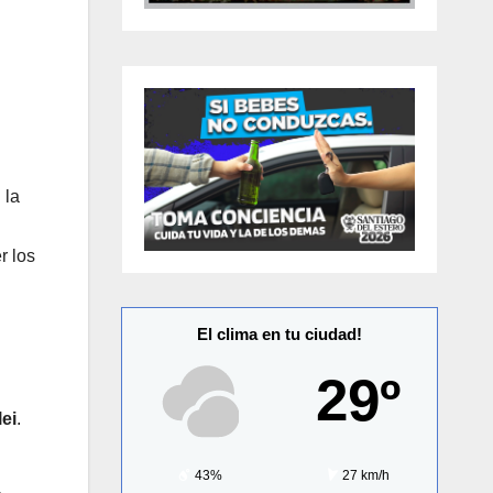
 la
r los
El clima en tu ciudad!
29º
lei
.
43%
27 km/h