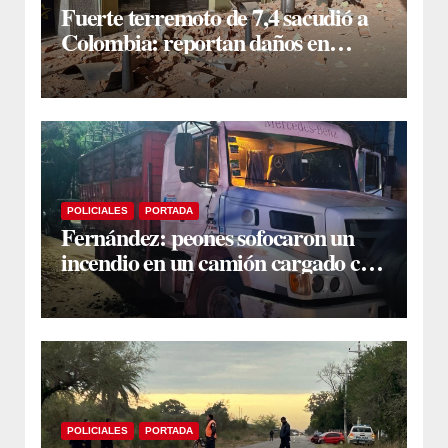
Fuerte terremoto de 7,4 sacudió a
Colombia: reportan daños en
edificios en Bogotá, Medellín y Cali
POLICIALES
PORTADA
Fernández: peones sofocaron un
incendio en un camión cargado con
carbón sacando agua de una
acequia
POLICIALES
PORTADA