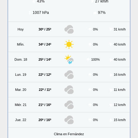
43%
27 km/h
1007 hPa
97%
Hoy
30º / 25º
0%
31 km/h
Mñn.
34º / 24º
0%
40 km/h
Dom. 18
25º / 14º
100%
40 km/h
Lun. 19
22º / 12º
0%
16 km/h
Mar. 20
22º / 11º
0%
11 km/h
Miér. 21
21º / 16º
0%
12 km/h
Jue. 22
20º / 16º
0%
15 km/h
Clima en Fernández