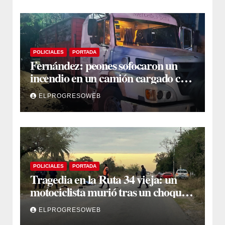
POLICIALES
PORTADA
Fernández: peones sofocaron un
incendio en un camión cargado con
carbón sacando agua de una
ELPROGRESOWEB
acequia
POLICIALES
PORTADA
Tragedia en la Ruta 34 vieja: un
motociclista murió tras un choque
múltiple en El Polear
ELPROGRESOWEB