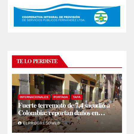
TE LO PERDISTE
INTERNACIONALES
PORTADA
TAPA
Fuerte terremoto de 7,4 sacudió a
Colombia: reportan daños en
edificios en Bogotá, Medellín y Cali
ELPROGRESOWEB